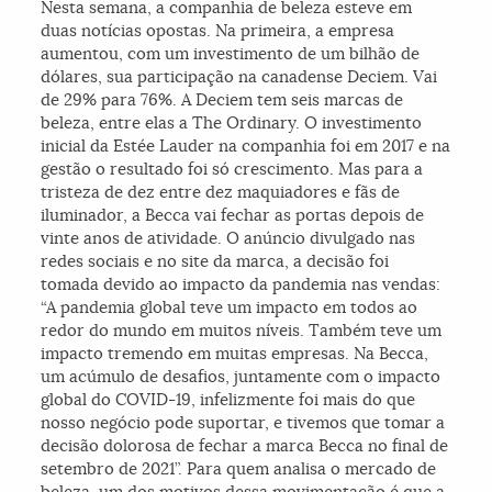
Nesta semana, a companhia de beleza esteve em
duas notícias opostas. Na primeira, a empresa
aumentou, com um investimento de um bilhão de
dólares, sua participação na canadense Deciem. Vai
de 29% para 76%. A Deciem tem seis marcas de
beleza, entre elas a The Ordinary. O investimento
inicial da Estée Lauder na companhia foi em 2017 e na
gestão o resultado foi só crescimento. Mas para a
tristeza de dez entre dez maquiadores e fãs de
iluminador, a Becca vai fechar as portas depois de
vinte anos de atividade. O anúncio divulgado nas
redes sociais e no site da marca, a decisão foi
tomada devido ao impacto da pandemia nas vendas:
“A pandemia global teve um impacto em todos ao
redor do mundo em muitos níveis. Também teve um
impacto tremendo em muitas empresas. Na Becca,
um acúmulo de desafios, juntamente com o impacto
global do COVID-19, infelizmente foi mais do que
nosso negócio pode suportar, e tivemos que tomar a
decisão dolorosa de fechar a marca Becca no final de
setembro de 2021”. Para quem analisa o mercado de
beleza, um dos motivos dessa movimentação é que a