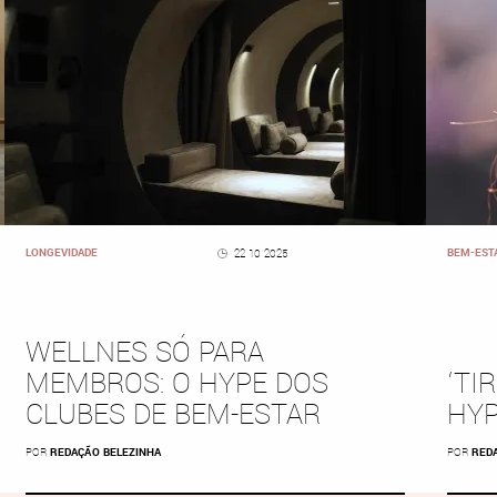
LONGEVIDADE
BEM-EST
22 10 2025
WELLNES SÓ PARA
MEMBROS: O HYPE DOS
‘TI
CLUBES DE BEM-ESTAR
HYP
POR
REDAÇÃO BELEZINHA
POR
RED