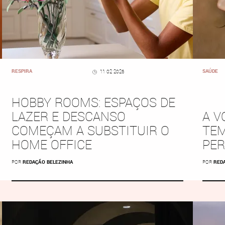
RESPIRA
SAÚDE
11 02 2026
HOBBY ROOMS: ESPAÇOS DE
LAZER E DESCANSO
A V
COMEÇAM A SUBSTITUIR O
TEM
HOME OFFICE
PE
POR
REDAÇÃO BELEZINHA
POR
RED