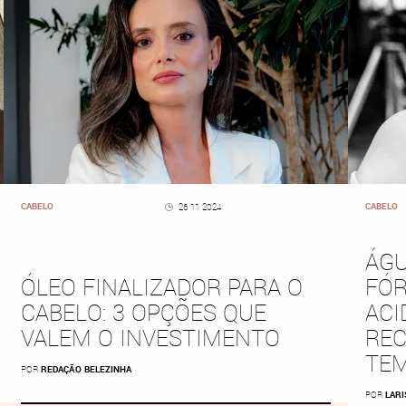
CABELO
CABELO
26 11 2024
ÁGU
ÓLEO FINALIZADOR PARA O
FÓR
CABELO: 3 OPÇÕES QUE
ACI
VALEM O INVESTIMENTO
REC
TE
POR
REDAÇÃO BELEZINHA
POR
LARI