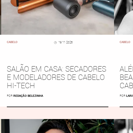
CABELO
CABELO
19 11 2025
SALÃO EM CASA: SECADORES
ALÉ
E MODELADORES DE CABELO
BEA
HI-TECH
CAB
POR
REDAÇÃO BELEZINHA
POR
LARI