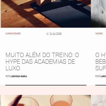
LONGEVIDADE
SAÚDE
24 04 2025
MUITO ALÉM DO TREINO: O
O H
HYPE DAS ACADEMIAS DE
BEB
LUXO
SUF
POR
LARISSA NARA
POR
LARI