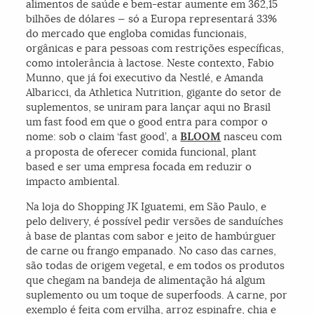
alimentos de saúde e bem-estar aumente em 362,15
bilhões de dólares — só a Europa representará 33%
do mercado que engloba comidas funcionais,
orgânicas e para pessoas com restrições específicas,
como intolerância à lactose. Neste contexto, Fabio
Munno, que já foi executivo da Nestlé, e Amanda
Albaricci, da Athletica Nutrition, gigante do setor de
suplementos, se uniram para lançar aqui no Brasil
um fast food em que o good entra para compor o
nome: sob o claim ‘fast good’, a
BLOOM
nasceu com
a proposta de oferecer comida funcional, plant
based e ser uma empresa focada em reduzir o
impacto ambiental.
Na loja do Shopping JK Iguatemi, em São Paulo, e
pelo delivery, é possível pedir versões de sanduíches
à base de plantas com sabor e jeito de hambúrguer
de carne ou frango empanado. No caso das carnes,
são todas de origem vegetal, e em todos os produtos
que chegam na bandeja de alimentação há algum
suplemento ou um toque de superfoods. A carne, por
exemplo é feita com ervilha, arroz espinafre, chia e