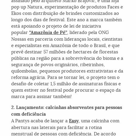
assinado pelo arquiteto Marko Brajovic, e uma loja
pop up Natura, experimentação de produtos Faces e
Ekos com distribuição de brindes customizados ao
longo dos dias de festival. Este ano a marca também
está apoiando o projeto de lei de iniciativa
popular
“Amazônia de Pé”
, liderado pela ONG
Nossas em parceria com lideranças locais, cientistas
e especialistas em Amazônia de todo o Brasil, e que
prevê destinar 57 milhões de hectares de florestas
públicas na região para a sobrevivência do bioma e a
segurança de povos originários, ribeirinhos,
quilombolas, pequenos produtores extrativistas e da
reforma agrária. Para se tornar lei, o projeto tem o
desafio de coletar 1,5 milhão de assinaturas físicas e
quem estiver no festival pode procurar o espaço da
marca para assinar também!
2. Lançamento: calcinhas absorventes para pessoas
com deficiência
A Pantys acaba de lançar a
Easy
, uma calcinha com
abertura nas laterais para facilitar a rotina
menstrual de pessoas com deficiência. De acordo