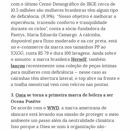
com o último Censo Demográfico do IBGE cerca de
10,5 milhões são mulheres brasileiras têm algum tipo
de deficiência. (9,9%). “Nosso objetivo é melhorar a
experiência, trazendo conforto e tranquilidade
durante os ciclos”, conta a sócia-fundadora da
Pantys, Maria Eduarda Camargo. A calcinha,
disponível para fluxo moderado e na cor preta, está
no e-commerce da marca nos tamanhos PP ao
XXGG, custa R$ 79 e dura 100 lavagens. Ainda sobre
o assunto: a marca brasileira
Herself
, também
lançou
recentemente uma coleção de peças íntimas
para mulheres com deficiência — nesse caso as
calcinhas têm abertura lateral, o top abre na frente e
a toalha menstrual vem com velcros nas pontas.
3.
Osea
se torna a primeira marca de beleza a ser
Ocean Positve
De acordo com o
WWD
, a marca americana de
skincare está levando sua missão de proteger o meio
ambiente um passo além da neutralidade climática.
Isso porque a Osea se uniu à organização não-