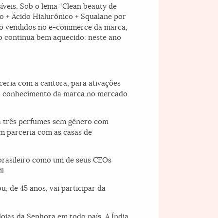
íveis. Sob o lema “Clean beauty de
o + Ácido Hialurônico + Squalane por
rão vendidos no e-commerce da marca,
do continua bem aquecido: neste ano
rceria com a cantora, para ativações
 o conhecimento da marca no mercado
a três perfumes sem gênero com
em parceria com as casas de
 brasileiro como um de seus CEOs
l.
 de 45 anos, vai participar da
lojas da Sephora em todo país. A Índia