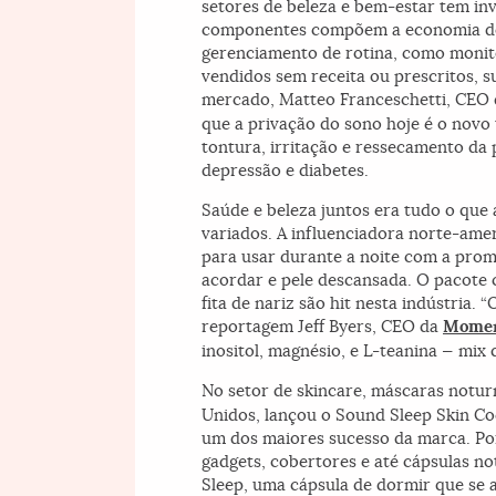
setores de beleza e bem-estar tem inv
componentes compõem a economia do 
gerenciamento de rotina, como monit
vendidos sem receita ou prescritos, s
mercado, Matteo Franceschetti, CEO
que a privação do sono hoje é o novo 
tontura, irritação e ressecamento da p
depressão e diabetes.
Saúde e beleza juntos era tudo o que 
variados. A influenciadora norte-ame
para usar durante a noite com a prom
acordar e pele descansada. O pacote c
fita de nariz são hit nesta indústria
reportagem Jeff Byers, CEO da
Momen
inositol, magnésio, e L-teanina — mi
No setor de skincare, máscaras notur
Unidos, lançou o Sound Sleep Skin Co
um dos maiores sucesso da marca. Por
gadgets, cobertores e até cápsulas 
Sleep, uma cápsula de dormir que se