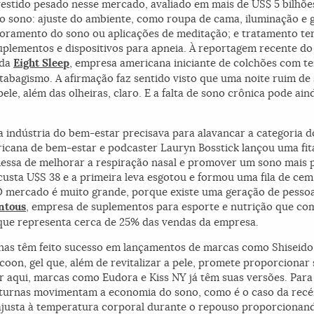
estido pesado nesse mercado, avaliado em mais de US$ 5 bilhões
sono: ajuste do ambiente, como roupa de cama, iluminação e 
oramento do sono ou aplicações de meditação; e tratamento t
uplementos e dispositivos para apneia. À reportagem recente do 
 da
Eight Sleep
, empresa americana iniciante de colchões com t
tabagismo. A afirmação faz sentido visto que uma noite ruim de
ele, além das olheiras, claro. E a falta de sono crônica pode ai
a indústria do bem-estar precisava para alavancar a categoria d
ricana de bem-estar e podcaster Lauryn Bosstick lançou uma fit
essa de melhorar a respiração nasal e promover um sono mais 
usta U$S 38 e a primeira leva esgotou e formou uma fila de cem 
. “O mercado é muito grande, porque existe uma geração de pesso
tous
, empresa de suplementos para esporte e nutrição que co
x que representa cerca de 25% das vendas da empresa.
nas têm feito sucesso em lançamentos de marcas como Shiseido
coon, gel que, além de revitalizar a pele, promete proporcionar
 aqui, marcas como Eudora e Kiss NY já têm suas versões. Para
noturnas movimentam a economia do sono, como é o caso da recé
 ajusta à temperatura corporal durante o repouso proporcionan