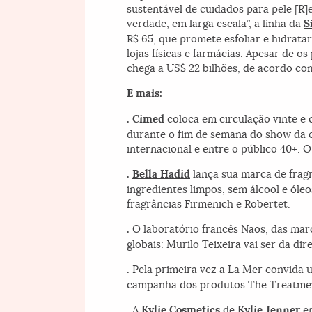
sustentável de cuidados para pele [R
verdade, em larga escala”, a linha da
S
R$ 65, que promete esfoliar e hidra
lojas físicas e farmácias. Apesar de
chega a US$ 22 bilhões, de acordo com
E mais:
. Cimed
coloca em circulação vinte e 
durante o fim de semana do show da 
internacional e entre o público 40+. O
.
Bella Hadid
lança sua marca de frag
ingredientes limpos, sem álcool e óle
fragrâncias Firmenich e Robertet.
.
O laboratório francês Naos, das ma
globais: Murilo Teixeira vai ser da di
.
Pela primeira vez a La Mer convida 
campanha dos produtos The Treatment
. A
Kylie Cosmetics
de
Kylie Jenner
e