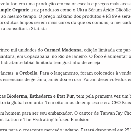
]evolution em uma produção em maior escala e preços mais acess
imple Organic
traz produtos como o Ultra Sérum Ácido Glicólic
tar ao mesmo tempo. O preço máximo dos produtos é R$ 89 e se
 os produtos limpos serem mais caros do que os comuns, o merca
 a consultoria Statista.
cinco mil unidades do
Carmed Madonna
, edição limitada em pa
cantora, em Copacabana, no Rio de Janeiro. O foco é aumentar
 hidratante labial limitado tem gostinho de cereja.
râncias, a
Orebella
. Para o lançamento, foram colocados à vend
os essenciais de gerânio, amêndoa e rosa. Foram desenvolvidos 
rcas
Bioderma, Esthederm
e
Etat Pur
, tem pela primeira vez um
retoria global conjunta. Tem oito anos de empresa e era CEO Brasi
um homem para ser seu embaixador. O cantor de Taiwan Jay Chou,
 Lotion e The Hydrating Infused Emulsion.
ntra para o crescente mercado indiano. Estará disponível em 25 