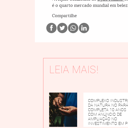
é o quarto mercado mundial em beleza
Compartilhe
LEIA MAIS!
COMPLEXO INDUSTR
DA NATURA NO PAR
COMPLETA 10 ANOS
COM ANÚNCIO DE
AMPLIAÇÃO NO
INVESTIMENTO EM 