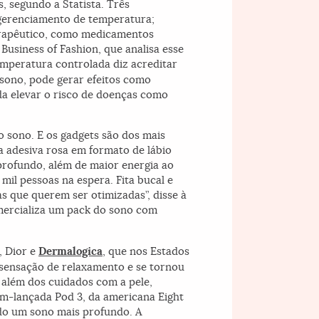
, segundo a Statista. Três
gerenciamento de temperatura;
erapêutico, como medicamentos
Business of Fashion, que analisa esse
emperatura controlada diz acreditar
 sono, pode gerar efeitos como
nda elevar o risco de doenças como
o sono. E os gadgets são dos mais
a adesiva rosa em formato de lábio
profundo, além de maior energia ao
mil pessoas na espera. Fita bucal e
as que querem ser otimizadas”, disse à
mercializa um pack do sono com
, Dior e
Dermalogica
, que nos Estados
 sensação de relaxamento e se tornou
 além dos cuidados com a pele,
m-lançada Pod 3, da americana Eight
do um sono mais profundo. A