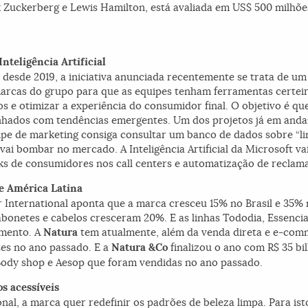
Zuckerberg e Lewis Hamilton, está avaliada em US$ 500 milhõe
nteligência Artificial
desde 2019, a iniciativa anunciada recentemente se trata de um
s marcas do grupo para que as equipes tenham ferramentas certeir
s e otimizar a experiência do consumidor final. O objetivo é que
inhados com tendências emergentes. Um dos projetos já em and
pe de marketing consiga consultar um banco de dados sobre “lin
e vai bombar no mercado. A Inteligência Artificial da Microsoft 
ks de consumidores nos call centers e automatização de reclama
 e América Latina
International aponta que a marca cresceu 15% no Brasil e 35% n
bonetes e cabelos cresceram 20%. E as linhas Tododia, Essencia
amento. A
Natura
tem atualmente, além da venda direta e e-comme
tes no ano passado. E a
Natura &Co
finalizou o ano com R$ 35 bi
e Body shop e Aesop que foram vendidas no ano passado.
s acessíveis
al, a marca quer redefinir os padrões de beleza limpa. Para ist