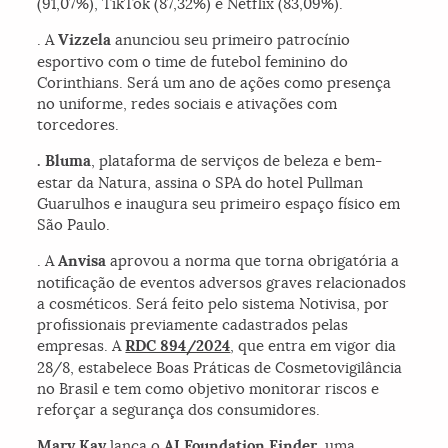
(91,07%), TikTok (87,32%) e Netflix (83,09%).
. A
Vizzela
anunciou seu primeiro patrocínio
esportivo com o time de futebol feminino do
Corinthians. Será um ano de ações como presença
no uniforme, redes sociais e ativações com
torcedores.
. Bluma
, plataforma de serviços de beleza e bem-
estar da Natura, assina o SPA do hotel Pullman
Guarulhos e inaugura seu primeiro espaço físico em
São Paulo.
. A
Anvisa
aprovou a norma que torna obrigatória a
notificação de eventos adversos graves relacionados
a cosméticos. Será feito pelo sistema Notivisa, por
profissionais previamente cadastrados pelas
empresas. A
RDC 894/2024
, que entra em vigor dia
28/8, estabelece Boas Práticas de Cosmetovigilância
no Brasil e tem como objetivo monitorar riscos e
reforçar a segurança dos consumidores.
Mary Kay
lança o
AI Foundation Finder
, uma