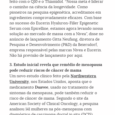
feito com o Q10 e o Thiamidol. “Nossa meta é liderar
o caminho na ciência da longevidade. Como
pioneiros na pesquisa epigenética, acreditamos em
ingredientes comprovadamente eficazes. Com base
no sucesso do Eucerin Hyaluron-Filler Epigenetic
Serum com
Epicelline
, estamos agora levando nossa
solução ao mercado de massa com a Nivea”, disse no
anúncio de lançamento Gitta Neufang, diretora de
Pesquisa e Desenvolvimento (P&D) da Beiersdorf,
empresa responsável pelas marcas Nivea e Eucerin.
Não há previsão de lançamento por aqui.
3. Estudo inicial revela que remédio de menopausa
pode reduzir riscos de câncer de mama
Um novo estudo clínico feito pela
Northwestern
University
, nos Estados Unidos, aponta que o
medicamento
Duavee
, usado no tratamento de
sintomas da menopausa, pode também reduzir o
risco de câncer de mama. Segundo o site da
American Society of Clinical Oncology
, a pesquisa
analisou 141 mulheres na pós-menopausa com
diagnóstico de carcinoma ductal in situ (DCIS),