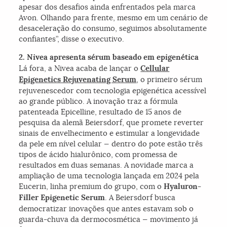
apesar dos desafios ainda enfrentados pela marca
Avon. Olhando para frente, mesmo em um cenário de
desaceleração do consumo, seguimos absolutamente
confiantes”, disse o executivo.
2. Nivea apresenta sérum baseado em epigenética
Lá fora, a Nivea acaba de lançar o
Cellular
Epigenetics Rejuvenating Serum
, o primeiro sérum
rejuvenescedor com tecnologia epigenética acessível
ao grande público. A inovação traz a fórmula
patenteada
Epicelline
, resultado de 15 anos de
pesquisa da alemã Beiersdorf, que promete reverter
sinais de envelhecimento e estimular a longevidade
da pele em nível celular — dentro do pote estão três
tipos de ácido hialurônico, com promessa de
resultados em duas semanas. A novidade marca a
ampliação de uma tecnologia lançada em 2024 pela
Eucerin, linha premium do grupo, com o
Hyaluron-
Filler Epigenetic Serum
. A Beiersdorf busca
democratizar inovações que antes estavam sob o
guarda-chuva da dermocosmética — movimento já