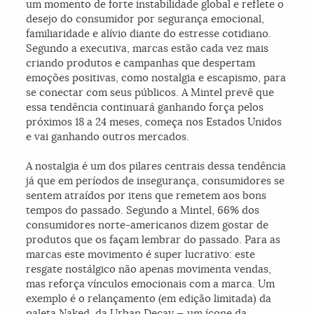
um momento de forte instabilidade global e reflete o
desejo do consumidor por segurança emocional,
familiaridade e alívio diante do estresse cotidiano.
Segundo a executiva, marcas estão cada vez mais
criando produtos e campanhas que despertam
emoções positivas, como nostalgia e escapismo, para
se conectar com seus públicos. A Mintel prevê que
essa tendência continuará ganhando força pelos
próximos 18 a 24 meses, começa nos Estados Unidos
e vai ganhando outros mercados.
A nostalgia é um dos pilares centrais dessa tendência
já que em períodos de insegurança, consumidores se
sentem atraídos por itens que remetem aos bons
tempos do passado. Segundo a Mintel, 66% dos
consumidores norte-americanos dizem gostar de
produtos que os façam lembrar do passado. Para as
marcas este movimento é super lucrativo: este
resgate nostálgico não apenas movimenta vendas,
mas reforça vínculos emocionais com a marca. Um
exemplo é o relançamento (em edição limitada) da
paleta Naked, da Urban Decay — um ícone da