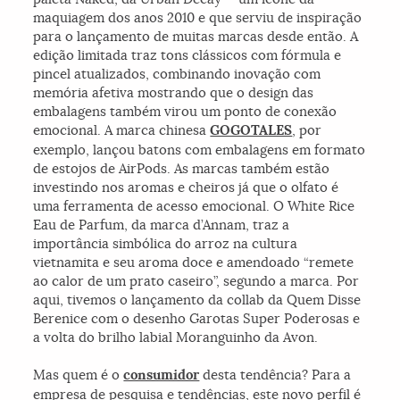
maquiagem dos anos 2010 e que serviu de inspiração
para o lançamento de muitas marcas desde então. A
edição limitada traz tons clássicos com fórmula e
pincel atualizados, combinando inovação com
memória afetiva mostrando que o design das
embalagens também virou um ponto de conexão
emocional. A marca chinesa
GOGOTALES
, por
exemplo, lançou batons com embalagens em formato
de estojos de AirPods. As marcas também estão
investindo nos aromas e cheiros já que o olfato é
uma ferramenta de acesso emocional. O White Rice
Eau de Parfum, da marca d’Annam, traz a
importância simbólica do arroz na cultura
vietnamita e seu aroma doce e amendoado “remete
ao calor de um prato caseiro”, segundo a marca. Por
aqui, tivemos o lançamento da collab da Quem Disse
Berenice com o desenho Garotas Super Poderosas e
a volta do brilho labial Moranguinho da Avon.
Mas quem é o
consumidor
desta tendência? Para a
empresa de pesquisa e tendências, este novo perfil é