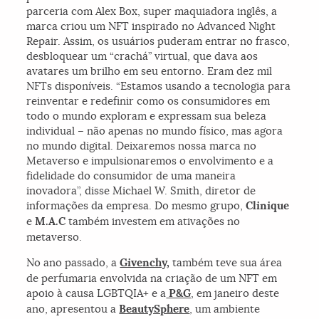
parceria com Alex Box, super maquiadora inglês, a
marca criou um NFT inspirado no Advanced Night
Repair. Assim, os usuários puderam entrar no frasco,
desbloquear um “crachá” virtual, que dava aos
avatares um brilho em seu entorno. Eram dez mil
NFTs disponíveis. “Estamos usando a tecnologia para
reinventar e redefinir como os consumidores em
todo o mundo exploram e expressam sua beleza
individual – não apenas no mundo físico, mas agora
no mundo digital. Deixaremos nossa marca no
Metaverso e impulsionaremos o envolvimento e a
fidelidade do consumidor de uma maneira
inovadora”, disse Michael W. Smith, diretor de
informações da empresa. Do mesmo grupo,
Clinique
e
M.A.C
também investem em ativações no
metaverso.
No ano passado, a
Givenchy
,
também teve sua área
de perfumaria envolvida na criação de um NFT em
apoio à causa LGBTQIA+ e a
P&G
, em janeiro deste
ano, apresentou a
BeautySphere
, um ambiente