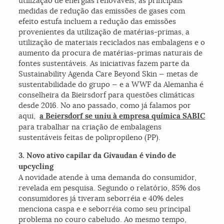
utilização de energias renováveis, as principais
medidas de redução das emissões de gases com
efeito estufa incluem a redução das emissões
provenientes da utilização de matérias-primas, a
utilização de materiais reciclados nas embalagens e o
aumento da procura de matérias-primas naturais de
fontes sustentáveis. As iniciativas fazem parte da
Sustainability Agenda Care Beyond Skin — metas de
sustentabilidade do grupo — e a WWF da Alemanha é
conselheira da Bieirsdorf para questões climáticas
desde 2016. No ano passado, como já falamos por
aqui,
a Beiersdorf se uniu à empresa química SABIC
para trabalhar na criação de embalagens
sustentáveis feitas de polipropileno (PP).
3. Novo ativo capilar da Givaudan é vindo de
upcycling
A novidade atende à uma demanda do consumidor,
revelada em pesquisa. Segundo o relatório, 85% dos
consumidores já tiveram seborréia e 40% deles
menciona caspa e e seborréia como seu principal
problema no couro cabeludo. Ao mesmo tempo,