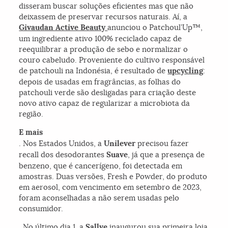
disseram buscar soluções eficientes mas que não
deixassem de preservar recursos naturais. Aí, a
Givaudan Active Beauty
anunciou o Patchoul’Up™,
um ingrediente ativo 100% reciclado capaz de
reequilibrar a produção de sebo e normalizar o
couro cabeludo. Proveniente do cultivo responsável
de patchouli na Indonésia, é resultado de
upcycling
:
depois de usadas em fragrâncias, as folhas do
patchouli verde são desligadas para criação deste
novo ativo capaz de regularizar a microbiota da
região.
E mais
. Nos Estados Unidos, a
Unilever
precisou fazer
recall dos desodorantes
Suave
, já que a presença de
benzeno, que é cancerígeno, foi detectada em
amostras. Duas versões, Fresh e Powder, do produto
em aerosol, com vencimento em setembro de 2023,
foram aconselhadas a não serem usadas pelo
consumidor.
. No último dia 1, a
Sallve
inaugurou sua primeira loja