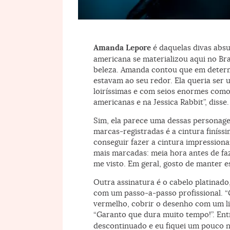
Foto: João Bertholini
Amanda Lepore
é daquelas divas abs
americana se materializou aqui no Br
beleza. Amanda contou que em determ
estavam ao seu redor. Ela queria ser 
loiríssimas e com seios enormes com
americanas e na Jessica Rabbit”, disse.
Sim, ela parece uma dessas personage
marcas-registradas é a cintura finíss
conseguir fazer a cintura impressiona
mais marcadas: meia hora antes de f
me visto. Em geral, gosto de manter e
Outra assinatura é o cabelo platinado
com um passo-a-passo profissional. “G
vermelho, cobrir o desenho com um lip
“Garanto que dura muito tempo!”. Ent
descontinuado e eu fiquei um pouco n