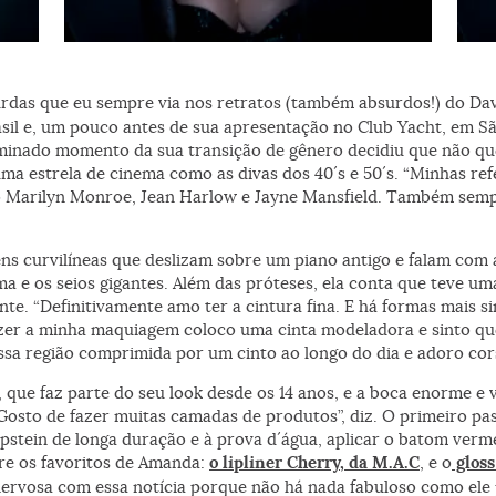
Foto: João Bertholini
Foto
urdas que eu sempre via nos retratos (também absurdos!) do Da
asil e, um pouco antes de sua apresentação no Club Yacht, em 
inado momento da sua transição de gênero decidiu que não qu
uma estrela de cinema como as divas dos 40´s e 50´s. “Minhas r
o Marilyn Monroe, Jean Harlow e Jayne Mansfield. Também semp
ns curvilíneas que deslizam sobre um piano antigo e falam com 
ima e os seios gigantes. Além das próteses, ela conta que teve u
nte. “Definitivamente amo ter a cintura fina. E há formas mais s
azer a minha maquiagem coloco uma cinta modeladora e sinto qu
ssa região comprimida por um cinto ao longo do dia e adoro cors
, que faz parte do seu look desde os 14 anos, e a boca enorme 
osto de fazer muitas camadas de produtos”, diz. O primeiro pas
stein de longa duração e à prova d´água, aplicar o batom verme
re os favoritos de Amanda:
o lipliner Cherry, da M.A.C
, e o
gloss
ervosa com essa notícia porque não há nada fabuloso como ele 