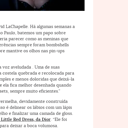
: João Bertholini
vid LaChapelle. Há algumas semanas a
São Paulo, batemos um papo sobre
eria parecer como as meninas que
eferências sempre foram bombshells
re mantive os olhos nas pin-ups
a voz aveludada . Uma de suas
ma costela quebrada e recolocada para
imples e menos doloridas que deixá-la
e ela fica melhor desenhada quando
ets, sempre muito eficientes.”
e vermelha, devidamente construída
so é delinear os lábios com um lápis
lho e finalizar uma camada de gloss.
 Little Red Dress, da Dior
. “Ele foi
para deixar a boca volumosa.