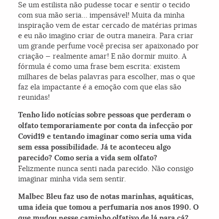
Se um estilista não pudesse tocar e sentir o tecido
com sua mão seria… impensável! Muita da minha
inspiração vem de estar cercado de matérias primas
e eu não imagino criar de outra maneira. Para criar
um grande perfume você precisa ser apaixonado por
criação — realmente amar! E não dormir muito. A
fórmula é como uma frase bem escrita: existem
milhares de belas palavras para escolher, mas o que
faz ela impactante é a emoção com que elas são
reunidas!
Tenho lido notícias sobre pessoas que perderam o
olfato temporariamente por conta da infecção por
Covid19 e tentando imaginar como seria uma vida
sem essa possibilidade. Já te aconteceu algo
parecido? Como seria a vida sem olfato?
Felizmente nunca senti nada parecido. Não consigo
imaginar minha vida sem sentir.
Malbec Bleu faz uso de notas marinhas, aquáticas,
uma ideia que tomou a perfumaria nos anos 1990. O
que mudou nesse caminho olfativo de lá para cá?