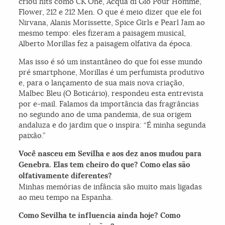
criou hits como CK One, Acqua di Giò Pour Homme,
Flower, 212 e 212 Men. O que é meio dizer que ele foi
Nirvana, Alanis Morissette, Spice Girls e Pearl Jam ao
mesmo tempo: eles fizeram a paisagem musical,
Alberto Morillas fez a paisagem olfativa da época.
Mas isso é só um instantâneo do que foi esse mundo
pré smartphone, Morillas é um perfumista produtivo
e, para o lançamento de sua mais nova criação,
Malbec Bleu (O Boticário), respondeu esta entrevista
por e-mail. Falamos da importância das fragrâncias
no segundo ano de uma pandemia, de sua origem
andaluza e do jardim que o inspira: “É minha segunda
paixão.”
Você nasceu em Sevilha e aos dez anos mudou para
Genebra. Elas tem cheiro do que? Como elas são
olfativamente diferentes?
Minhas memórias de infância são muito mais ligadas
ao meu tempo na Espanha.
Como Sevilha te influencia ainda hoje? Como