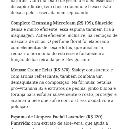
naturais. Com hidrolato de gerânio e óleo essencial
de capim-limão, tem cheiro docinho e fresco. Não
deixa a pele ressecada nem repuxando.
Complete Cleansing Microfoam (R$ 199),
Shiseido
:
densa e muito eficiente, essa espuma também tira a
maquiagem. Achei eficiente, inclusive, na remoção de
máscara de cílios. O perfume floral foi elaborado
com elementos de rosa e lótus, que auxiliam a
reduzir o hormônio do estresse e fortalecem a
função de barreira da pele. Revigorante!
Mousse Creme Eclat (R$ 576),
Sisley
:
consistente e
com aroma refrescante, também combina um
demaquilante na composição. Na fórmula: betaína,
pró-vitamina B5 e extratos de peônia, ginko biloba e
toranja para esfoliar suavemente o rosto, proteger e
acalmar a pele que sofre com o stress oxidativo e a
poluição.
Espuma de Limpeza Facial Lavender (R$ 120),
Puravida
:
com extrato de aloe-vera, que ajuda a