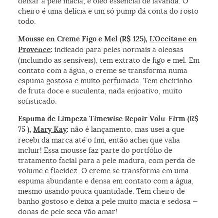
deixar a pele macia, e óleo essencial de lavanda. O
cheiro é uma delícia e um só pump dá conta do rosto
todo.
Mousse en Creme Figo e Mel (R$ 125),
L’Occitane en
Provence
:
indicado para peles normais a oleosas
(incluindo as sensíveis), tem extrato de figo e mel. Em
contato com a água, o creme se transforma numa
espuma gostosa e muito perfumada. Tem cheirinho
de fruta doce e suculenta, nada enjoativo, muito
sofisticado.
Espuma de Limpeza Timewise Repair Volu-Firm (R$
75 ),
Mary Kay
:
não é lançamento, mas usei a que
recebi da marca até o fim, então achei que valia
incluir! Essa mousse faz parte do portfólio de
tratamento facial para a pele madura, com perda de
volume e flacidez. O creme se transforma em uma
espuma abundante e densa em contato com a água,
mesmo usando pouca quantidade. Tem cheiro de
banho gostoso e deixa a pele muito macia e sedosa —
donas de pele seca vão amar!