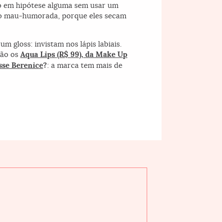
do em hipótese alguma sem usar um
nto mau-humorada, porque eles secam
 gloss: invistam nos lápis labiais.
são os
Aqua Lips (R$ 99), da Make Up
se Berenice
?
: a marca tem mais de