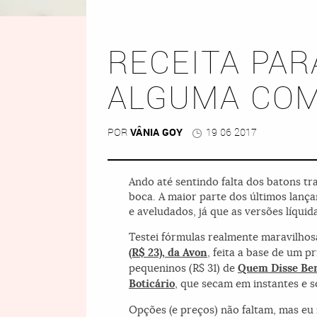
RECEITA PAR
ALGUMA COM
POR
VÂNIA GOY
19 06 2017
Ando até sentindo falta dos batons tra
boca. A maior parte dos últimos lanç
e aveludados, já que as versões líquid
Testei fórmulas realmente maravilho
(R$ 23), da
Avon
, feita a base de um p
pequeninos (R$ 31) de
Quem Disse Be
Boticário
, que secam em instantes e
Opções (e preços) não faltam, mas eu