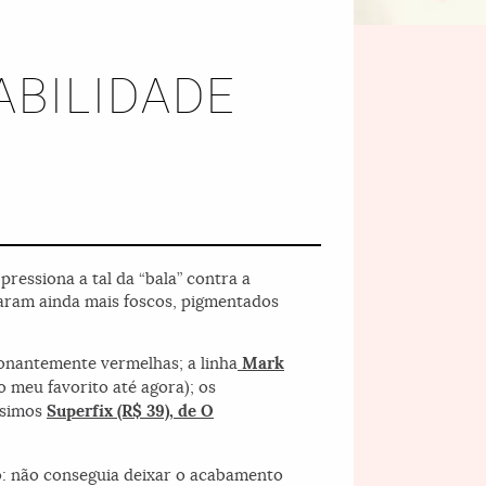
ABILIDADE
pressiona a tal da “bala” contra a
caram ainda mais foscos, pigmentados
onantemente vermelhas; a linha
Mark
o meu favorito até agora); os
ssimos
Superfix (R$ 39), de
O
o: não conseguia deixar o acabamento