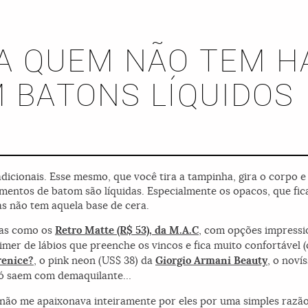
A QUEM NÃO TEM H
 BATONS LÍQUIDOS
dicionais. Esse mesmo, que você tira a tampinha, gira o corpo e 
amentos de batom são líquidas. Especialmente os opacos, que fi
as não tem aquela base de cera.
sas como os
Retro Matte (R$ 53), da
M.A.C
, com opções impressi
rimer de lábios que preenche os vincos e fica muito confortável (
renice?
, o pink neon (US$ 38) da
Giorgio Armani Beauty
, o noví
 só saem com demaquilante…
 não me apaixonava inteiramente por eles por uma simples razã