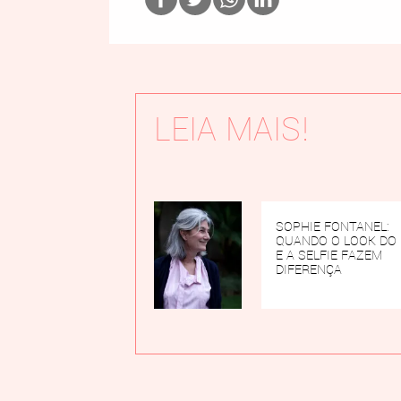
LEIA MAIS!
SOPHIE FONTANEL:
QUANDO O LOOK DO 
E A SELFIE FAZEM
DIFERENÇA