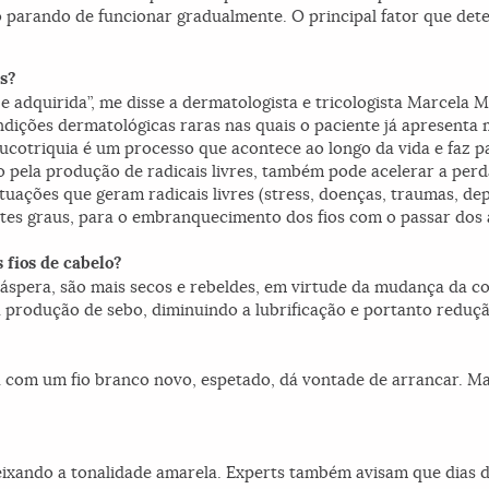
o parando de funcionar gradualmente. O principal fator que de
ss?
e adquirida”, me disse a dermatologista e tricologista Marcela
dições dermatológicas raras nas quais o paciente já apresenta
leucotriquia é um processo que acontece ao longo da vida e faz 
do pela produção de radicais livres, também pode acelerar a pe
ituações que geram radicais livres (stress, doenças, traumas, de
tes graus, para o embranquecimento dos fios com o passar dos 
 fios de cabelo?
áspera, são mais secos e rebeldes, em virtude da mudança da c
rodução de sebo, diminuindo a lubrificação e portanto reduçã
a com um fio branco novo, espetado, dá vontade de arrancar. Ma
ixando a tonalidade amarela. Experts também avisam que dias de