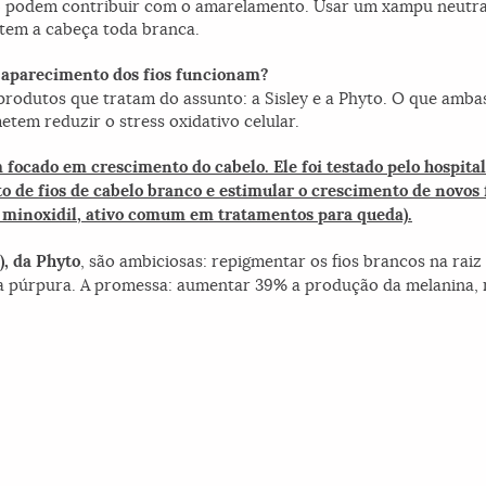
) podem contribuir com o amarelamento. Usar um xampu neutrali
tem a cabeça toda branca.
 aparecimento dos fios funcionam?
produtos que tratam do assunto: a Sisley e a Phyto. O que amb
tem reduzir o stress oxidativo celular.
 focado em crescimento do cabelo. Ele foi testado pelo hospita
o de fios de cabelo branco e estimular o crescimento de novos f
 minoxidil, ativo comum em tratamentos para queda).
, da Phyto
, são ambiciosas: repigmentar os fios brancos na raiz
ipa púrpura. A promessa: aumentar 39% a produção da melanina