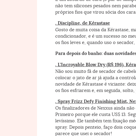
não tem silicones pesados nem paraben
próprios fios que virou sócia dos cara
. Discipline, de Kérastase
Gosto de muita coisa da Kérastase, ma
condicionador, e é um sucesso no me
os fios leves e, quando uso o secador
Para depois do banho: duas novidade
. L’Incroyable Blow Dry (R$ 196), Kér
Não sou muito fã de secador de cabel
colocar o jato de ar já ajuda a contro
novidade de Kérastase é viciante: dei
os fios esfriarem e, em seguida, solt
. Spray Frizz Defy Finishing Mist, N
Os finalizadores de Nexxus ainda não
Primeiro porque ele custa US$ 13. Seg
levíssimo. Ele também tem fixação méd
spray. Depois penteio, faço dois coqu
parece que usei o secador!