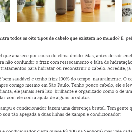
Favoritos: as linhas de xampu e condicionador Kérastase e
Par
Living Proof
ontra todos os oito tipos de cabelo que existem no mundo
? E, p
l
que aparece por causa do clima úmido. Mas, antes de sair enc
ra não confundir o frizz com ressecamento e falta de hidratação.
 tratamentos para hidratar ou reconstruir o cabelo. Acredite, já
é bem saudável e tenho frizz 100% do tempo, naturalmente. O cen
empre comigo mesmo em São Paulo. Tenho pouco cabelo, ele é le
ianta, ele jamais será liso, brilhante e organizado como o de um
lidar com ele com a ajuda de alguns produtos.
xampu e condicionador fazem uma diferença brutal. Tem gente q
so sou tão apegada a duas linhas de xampu e condicionador:
 e condicionador custa quase R$ 300 na Sephora) mas vale cada