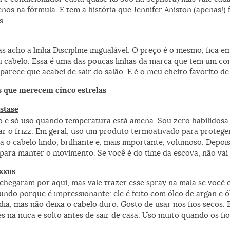
os na fórmula. E tem a história que Jennifer Aniston (apenas!)
s.
s acho a linha Discipline inigualável. O preço é o mesmo, fica 
u cabelo. Essa é uma das poucas linhas da marca que tem um co
, parece que acabei de sair do salão. E é o meu cheiro favorito 
s que merecem cinco estrelas
astase
o e só uso quando temperatura está amena. Sou zero habilidosa
lar o frizz. Em geral, uso um produto termoativado para proteger
xa o cabelo lindo, brilhante e, mais importante, volumoso. Depoi
o, para manter o movimento. Se você é do time da escova, não vai
exxus
 chegaram por aqui, mas vale trazer esse spray na mala se voc
undo porque é impressionante: ele é feito com óleo de argan e ó
ia, mas não deixa o cabelo duro. Gosto de usar nos fios secos. 
es na nuca e solto antes de sair de casa. Uso muito quando os fi