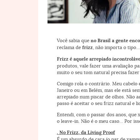
O mundo ideal: fios com volume e movimento, sem frizz.
Você sabia que
no Brasil a gente enc
reclama de
frizz
, não importa o tipo…
Frizz é aquele arrepiado incontroláve
produtos, vale fazer uma avaliação pa
muito o seu tom natural precisa fazer
Comigo rola o contrário. Meu cabelo 
Janeiro ou em Belém, mas ele está s
arrepiado num piscar de olhos. Não ad
passo é aceitar o seu frizz natural e 
Entendi, com o passar dos anos, que 
o leave-in. Não é o meu caso… Por is
. No Frizz, da Living Proof
É um absurdo de cara (o par de xampu