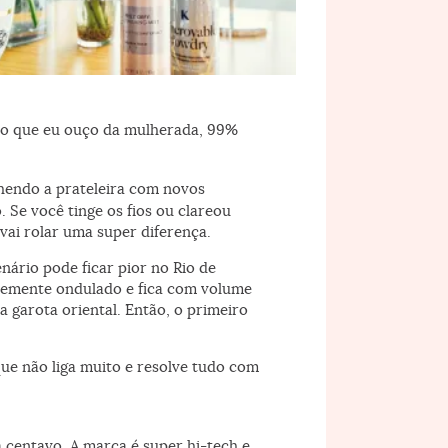
a finalizar: spray Nexxus e sérum termoativado Kérastase
elo que eu ouço da mulherada, 99%
hendo a prateleira com novos
 Se você tinge os fios ou clareou
 vai rolar uma super diferença.
ário pode ficar pior no Rio de
vemente ondulado e fica com volume
a garota oriental. Então, o primeiro
ue não liga muito e resolve tudo com
 centavo. A marca é super hi-tech e