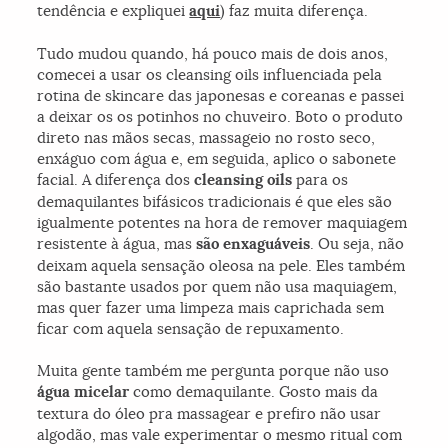
tendência e expliquei
aqui
) faz muita diferença.
Tudo mudou quando, há pouco mais de dois anos,
comecei a usar os cleansing oils influenciada pela
rotina de skincare das japonesas e coreanas e passei
a deixar os os potinhos no chuveiro. Boto o produto
direto nas mãos secas, massageio no rosto seco,
enxáguo com água e, em seguida, aplico o sabonete
facial. A diferença dos
cleansing oils
para os
demaquilantes bifásicos tradicionais é que eles são
igualmente potentes na hora de remover maquiagem
resistente à água, mas
são enxaguáveis
. Ou seja, não
deixam aquela sensação oleosa na pele. Eles também
são bastante usados por quem não usa maquiagem,
mas quer fazer uma limpeza mais caprichada sem
ficar com aquela sensação de repuxamento.
Muita gente também me pergunta porque não uso
água micelar
como demaquilante. Gosto mais da
textura do óleo pra massagear e prefiro não usar
algodão, mas vale experimentar o mesmo ritual com