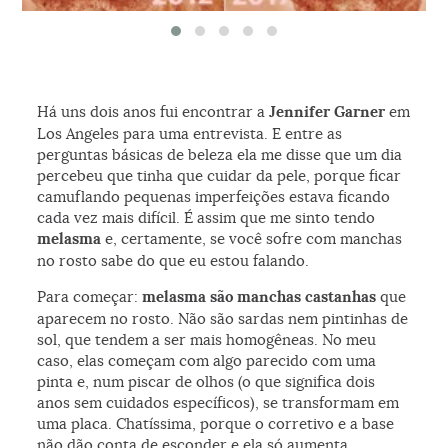
Para comparar: as manchas no centro da testa que tratei em 2012 e como a
região está hoje
Há uns dois anos fui encontrar a
Jennifer Garner
em
Los Angeles para uma entrevista. E entre as
perguntas básicas de beleza ela me disse que um dia
percebeu que tinha que cuidar da pele, porque ficar
camuflando pequenas imperfeições estava ficando
cada vez mais difícil. É assim que me sinto tendo
melasma
e, certamente, se você sofre com manchas
no rosto sabe do que eu estou falando.
Para começar:
melasma são manchas castanhas
que
aparecem no rosto. Não são sardas nem pintinhas de
sol, que tendem a ser mais homogêneas. No meu
caso, elas começam com algo parecido com uma
pinta e, num piscar de olhos (o que significa dois
anos sem cuidados específicos), se transformam em
uma placa. Chatíssima, porque o corretivo e a base
não dão conta de esconder e ela só aumenta.