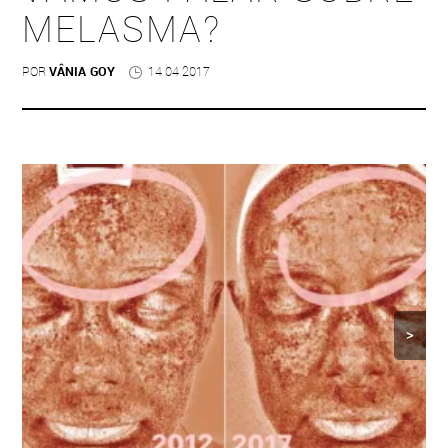
MELASMA?
POR
VÂNIA GOY
14 04 2017
>