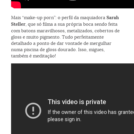
Mais “make-up porn”: o perfil da maquiadora
Sarah
Steller
, que só filma a sua própria boca sendo feita
com batons maravilhosos, metalizados, cobertos de
gloss e muito pigmento. Tudo perfeitamente
detalhado a ponto de dar vontade de mergulhar
numa piscina de gloss dourado. Isso, migues,
também é meditação!