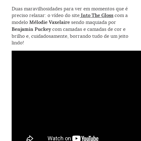
Duas maravilhosidades para ver em momentos que é
preciso relaxar: o vídeo do site
Into The Gloss
com a
modelo
Mélodie Vaxelaire
sendo maquiada por
Benjamin Puckey
com camadas e camadas de cor e
brilho e, cuidadosamente, borrando tudo de um jeito
lindo!