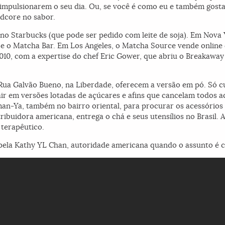
mpulsionarem o seu dia. Ou, se você é como eu e também gosta d
dcore no sabor.
 no Starbucks (que pode ser pedido com leite de soja). Em Nova 
 e o Matcha Bar. Em Los Angeles, o Matcha Source vende online e
10, com a expertise do chef Eric Gower, que abriu o Breakaway 
 Rua Galvão Bueno, na Liberdade, oferecem a versão em pó. Só 
ir em versões lotadas de açúcares e afins que cancelam todos a
man-Ya, também no bairro oriental, para procurar os acessórios 
tribuidora americana, entrega o chá e seus utensílios no Brasil. Af
terapêutico.
 pela Kathy YL Chan, autoridade americana quando o assunto é c