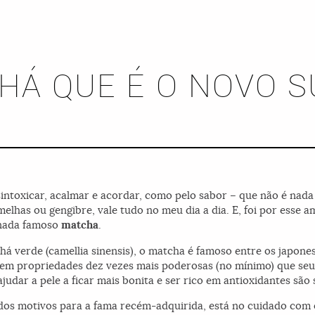
HÁ QUE É O NOVO 
sintoxicar, acalmar e acordar, como pelo sabor – que não é nada
elhas ou gengibre, vale tudo no meu dia a dia. E, foi por esse a
, nada famoso
matcha
.
á verde (camellia sinensis), o matcha é famoso entre os japon
 tem propriedades dez vezes mais poderosas (no mínimo) que se
judar a pele a ficar mais bonita e ser rico em antioxidantes são
dos motivos para a fama recém-adquirida, está no cuidado com o 