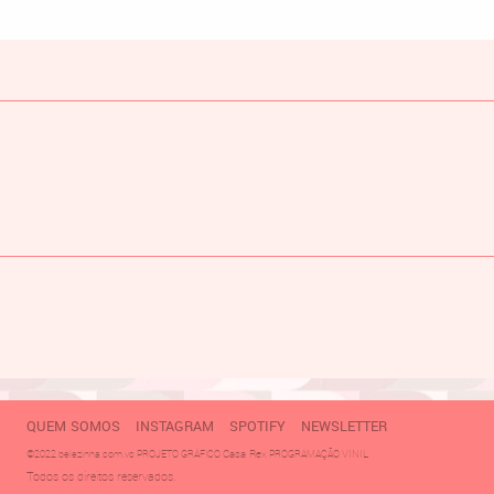
QUEM SOMOS
INSTAGRAM
SPOTIFY
NEWSLETTER
Casa Rex
VINIL
©2022 belezinha.com.vc PROJETO GRÁFICO
PROGRAMAÇÃO
Todos os direitos reservados.