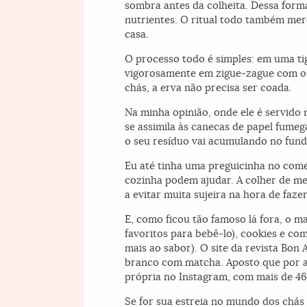
sombra antes da colheita. Dessa form
nutrientes. O ritual todo também mere
casa.
O processo todo é simples: em uma tig
vigorosamente em zigue-zague com o p
chás, a erva não precisa ser coada.
Na minha opinião, onde ele é servido 
se assimila às canecas de papel fume
o seu resíduo vai acumulando no fundo
Eu até tinha uma preguicinha no começ
cozinha podem ajudar. A colher de m
a evitar muita sujeira na hora de faze
E, como ficou tão famoso lá fora, o m
favoritos para bebê-lo), cookies e c
mais ao sabor). O site da revista Bon
branco com matcha. Aposto que por aq
própria no Instagram, com mais de 46
Se for sua estreia no mundo dos chás