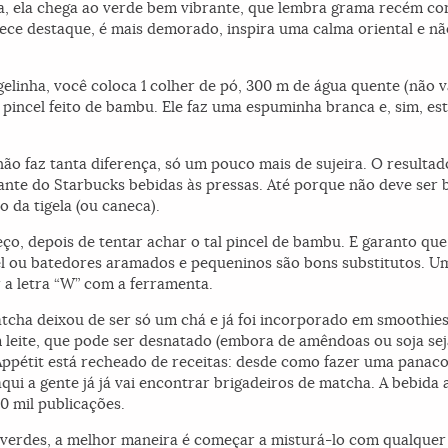
a, ela chega ao verde bem vibrante, que lembra grama recém cor
ce destaque, é mais demorado, inspira uma calma oriental e não
elinha, você coloca 1 colher de pó, 300 m de água quente (não v
incel feito de bambu. Ele faz uma espuminha branca e, sim, est
não faz tanta diferença, só um pouco mais de sujeira. O result
gante do Starbucks bebidas às pressas. Até porque não deve ser
 da tigela (ou caneca).
o, depois de tentar achar o tal pincel de bambu. E garanto que 
el ou batedores aramados e pequeninos são bons substitutos. U
r a letra “W” com a ferramenta.
atcha deixou de ser só um chá e já foi incorporado em smoothie
om leite, que pode ser desnatado (embora de amêndoas ou soja s
 Appétit está recheado de receitas: desde como fazer uma panaco
ui a gente já já vai encontrar brigadeiros de matcha. A bebid
0 mil publicações.
 verdes, a melhor maneira é começar a misturá-lo com qualquer