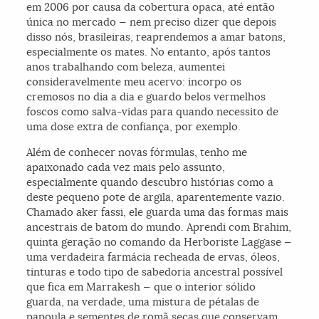
em 2006 por causa da cobertura opaca, até então
única no mercado — nem preciso dizer que depois
disso nós, brasileiras, reaprendemos a amar batons,
especialmente os mates. No entanto, após tantos
anos trabalhando com beleza, aumentei
consideravelmente meu acervo: incorpo os
cremosos no dia a dia e guardo belos vermelhos
foscos como salva-vidas para quando necessito de
uma dose extra de confiança, por exemplo.
Além de conhecer novas fórmulas, tenho me
apaixonado cada vez mais pelo assunto,
especialmente quando descubro histórias como a
deste pequeno pote de argila, aparentemente vazio.
Chamado aker fassi, ele guarda uma das formas mais
ancestrais de batom do mundo. Aprendi com Brahim,
quinta geração no comando da Herboriste Laggase —
uma verdadeira farmácia recheada de ervas, óleos,
tinturas e todo tipo de sabedoria ancestral possível
que fica em Marrakesh — que o interior sólido
guarda, na verdade, uma mistura de pétalas de
papoula e sementes de romã secas que conservam