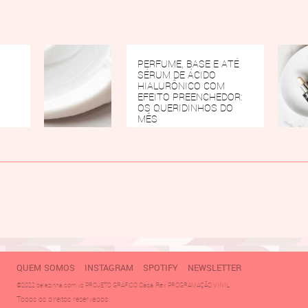
PERFUME, BASE E ATÉ
SÉRUM DE ÁCIDO
HIALURÔNICO COM
EFEITO PREENCHEDOR:
OS QUERIDINHOS DO
MÊS
QUEM SOMOS
INSTAGRAM
SPOTIFY
NEWSLETTER
Casa Rex
VINIL
©2022 belezinha.com.vc PROJETO GRÁFICO
PROGRAMAÇÃO
Todos os direitos reservados.