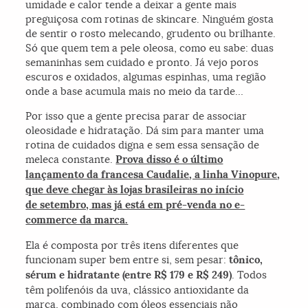
umidade e calor tende a deixar a gente mais
preguiçosa com rotinas de skincare. Ninguém gosta
de sentir o rosto melecando, grudento ou brilhante.
Só que quem tem a pele oleosa, como eu sabe: duas
semaninhas sem cuidado e pronto. Já vejo poros
escuros e oxidados, algumas espinhas, uma região
onde a base acumula mais no meio da tarde…
Por isso que a gente precisa parar de associar
oleosidade e hidratação. Dá sim para manter uma
rotina de cuidados digna e sem essa sensação de
meleca constante.
Prova disso é o último
lançamento da francesa
Caudalie
, a linha
Vinopure
,
que deve chegar às lojas brasileiras no início
de setembro, mas já está em pré-venda no e-
commerce da marca.
Ela é composta por três itens diferentes que
funcionam super bem entre si, sem pesar:
tônico,
sérum e hidratante (entre R$ 179 e R$ 249)
. Todos
têm polifenóis da uva, clássico antioxidante da
marca, combinado com óleos essenciais não