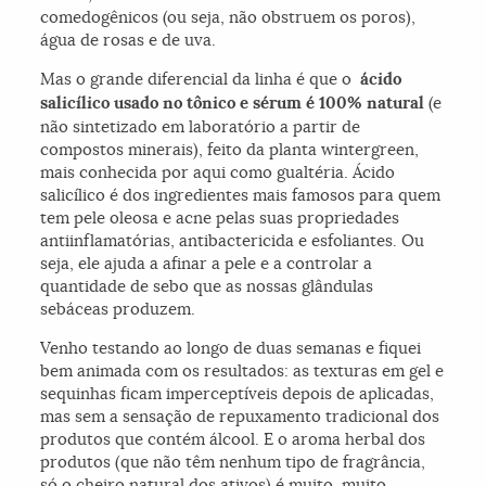
comedogênicos (ou seja, não obstruem os poros),
água de rosas e de uva.
Mas o grande diferencial da linha é que o
ácido
salicílico usado no tônico e sérum é 100% natural
(e
não sintetizado em laboratório a partir de
compostos minerais), feito da planta wintergreen,
mais conhecida por aqui como gualtéria. Ácido
salicílico é dos ingredientes mais famosos para quem
tem pele oleosa e acne pelas suas propriedades
antiinflamatórias, antibactericida e esfoliantes. Ou
seja, ele ajuda a afinar a pele e a controlar a
quantidade de sebo que as nossas glândulas
sebáceas produzem.
Venho testando ao longo de duas semanas e fiquei
bem animada com os resultados: as texturas em gel e
sequinhas ficam imperceptíveis depois de aplicadas,
mas sem a sensação de repuxamento tradicional dos
produtos que contém álcool. E o aroma herbal dos
produtos (que não têm nenhum tipo de fragrância,
só o cheiro natural dos ativos) é muito, muito