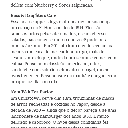
delícia com blueberry e flores salpicadas.
Russ & Daughters Cafe
Essa loja de appetizings muito maravilhosos ocupa
um espaço na E. Houston desde 1914. Eles são
famosos pelos peixes defumados, cream cheeses,
saladas, basicamente tudo o que você pode botar
num paãozinho. Em 2014 abriram o endereço acima,
menos com cara de mercadinho to-go, mais de
restaurante chique, onde dá pra sentar e comer com
calma. Pense num classicão americano, o lox,
sanduíche com salmão defumado no bagel, ou em
ovos benedict. Peça no café da manhã e chegue cedo
porque faz fila todo dia.
Nom Wah Tea Parlor
Em Chinatown, serve dim sum, trouxinhas de massa
de arroz recheadas e cozidas no vapor, desde a
década de 1920 — ainda que o décor pareça a de uma
lanchonete de hamburger dos anos 1950. É muito
delicado e saboroso. O hype dessa comidinha fez