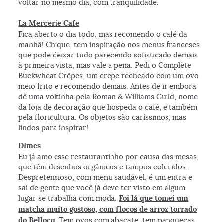
voltar no mesmo dia, com tranquilidade.
La Mercerie Cafe
Fica aberto o dia todo, mas recomendo o café da
manhã! Chique, tem inspiração nos menus franceses
que pode deixar tudo parecendo sofisticado demais
à primeira vista, mas vale a pena. Pedi o Complète
Buckwheat Crêpes, um crepe recheado com um ovo
meio frito e recomendo demais. Antes de ir embora
dê uma voltinha pela Roman & Williams Guild, nome
da loja de decoração que hospeda o café, e também
pela floricultura. Os objetos são caríssimos, mas
lindos para inspirar!
Dimes
Eu já amo esse restaurantinho por causa das mesas,
que têm desenhos orgânicos e tampos coloridos.
Despretensioso, com menu saudável, é um entra e
sai de gente que você já deve ter visto em algum
lugar se trabalha com moda.
Foi lá que tomei um
matcha muito gostoso, com flocos de arroz torrado
do Bellocq
. Tem ovos com abacate, tem panquecas