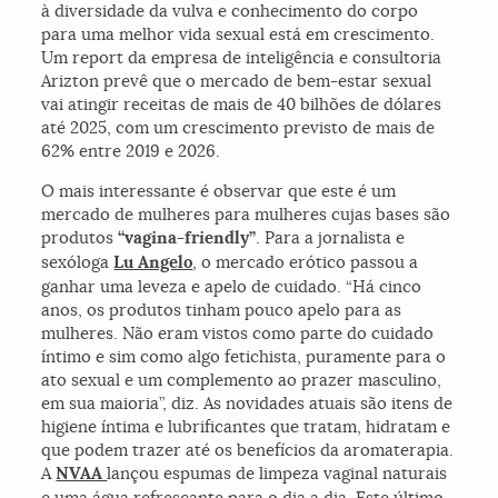
à diversidade da vulva e conhecimento do corpo
para uma melhor vida sexual está em crescimento.
Um report da empresa de inteligência e consultoria
Arizton prevê que o mercado de bem-estar sexual
vai atingir receitas de mais de 40 bilhões de dólares
até 2025, com um crescimento previsto de mais de
62% entre 2019 e 2026.
O mais interessante é observar que este é um
mercado de mulheres para mulheres cujas bases são
produtos
“vagina-friendly”
. Para a jornalista e
sexóloga
Lu Angelo
, o mercado erótico passou a
ganhar uma leveza e apelo de cuidado. “Há cinco
anos, os produtos tinham pouco apelo para as
mulheres. Não eram vistos como parte do cuidado
íntimo e sim como algo fetichista, puramente para o
ato sexual e um complemento ao prazer masculino,
em sua maioria”, diz. As novidades atuais são itens de
higiene íntima e lubrificantes que tratam, hidratam e
que podem trazer até os benefícios da aromaterapia.
A
NVAA
lançou espumas de limpeza vaginal naturais
e uma água refrescante para o dia a dia. Este último,