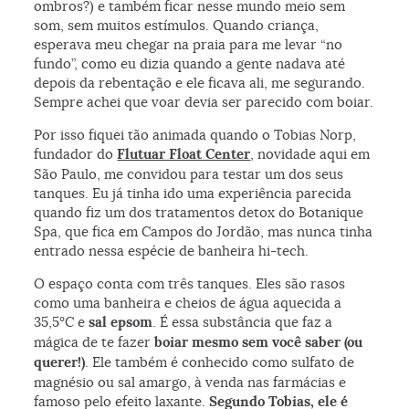
ombros?) e também ficar nesse mundo meio sem
som, sem muitos estímulos. Quando criança,
esperava meu chegar na praia para me levar “no
fundo”, como eu dizia quando a gente nadava até
depois da rebentação e ele ficava ali, me segurando.
Sempre achei que voar devia ser parecido com boiar.
Por isso fiquei tão animada quando o Tobias Norp,
fundador do
Flutuar Float Center
, novidade aqui em
São Paulo, me convidou para testar um dos seus
tanques. Eu já tinha ido uma experiência parecida
quando fiz um dos tratamentos detox do Botanique
Spa, que fica em Campos do Jordão, mas nunca tinha
entrado nessa espécie de banheira hi-tech.
O espaço conta com três tanques. Eles são rasos
como uma banheira e cheios de água aquecida a
35,5°C e
sal epsom
. É essa substância que faz a
mágica de te fazer
boiar mesmo sem você saber (ou
querer!)
. Ele também é conhecido como sulfato de
magnésio ou sal amargo, à venda nas farmácias e
famoso pelo efeito laxante.
Segundo Tobias, ele é