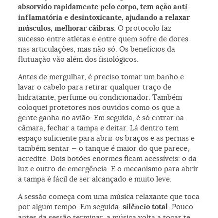
absorvido rapidamente pelo corpo, tem ação anti-
inflamatória e desintoxicante, ajudando a relaxar
músculos, melhorar cãibras
. O protocolo faz
sucesso entre atletas e entre quem sofre de dores
nas articulações, mas não só. Os benefícios da
flutuação vão além dos fisiológicos.
Antes de mergulhar, é preciso tomar um banho e
lavar o cabelo para retirar qualquer traço de
hidratante, perfume ou condicionador. Também
coloquei protetores nos ouvidos como os que a
gente ganha no avião. Em seguida, é só entrar na
câmara, fechar a tampa e deitar. Lá dentro tem
espaço suficiente para abrir os braços e as pernas e
também sentar — o tanque é maior do que parece,
acredite. Dois botões enormes ficam acessíveis: o da
luz e outro de emergência. E o mecanismo para abrir
a tampa é fácil de ser alcançado e muito leve.
A sessão começa com uma música relaxante que toca
por algum tempo. Em seguida,
silêncio total
. Pouco
antes da sessão terminar, a música volta a tocar te