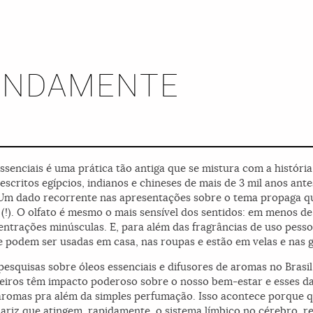
UNDAMENTE
senciais é uma prática tão antiga que se mistura com a história 
 escritos egípcios, indianos e chineses de mais de 3 mil anos ante
. Um dado recorrente nas apresentações sobre o tema propaga 
s (!). O olfato é mesmo o mais sensível dos sentidos: em menos
ntrações minúsculas. E, para além das fragrâncias de uso pes
 podem ser usadas em casa, nas roupas e estão em velas e nas go
squisas sobre óleos essenciais e difusores de aromas no Brasil 
eiros têm impacto poderoso sobre o nosso bem-estar e esses da
aromas pra além da simples perfumação. Isso acontece porque q
riz que atingem, rapidamente, o sistema límbico no cérebro, r