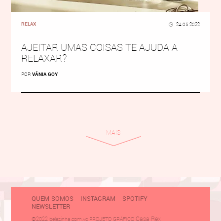
RELAX
24 05 2022
AJEITAR UMAS COISAS TE AJUDA A
RELAXAR?
POR
VÂNIA GOY
MAIS
QUEM SOMOS
INSTAGRAM
SPOTIFY
NEWSLETTER
Casa Rex
©2022 belezinha.com.vc PROJETO GRÁFICO