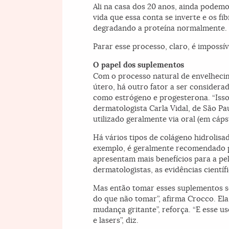
Ali na casa dos 20 anos, ainda podemo
vida que essa conta se inverte e os 
degradando a proteína normalmente. 
Parar esse processo, claro, é impossí
O papel dos suplementos
Com o processo natural de envelhecim
útero, há outro fator a ser conside
como estrógeno e progesterona. “Isso
dermatologista Carla Vidal, de São P
utilizado geralmente via oral (em cáp
Há vários tipos de colágeno hidrolisa
exemplo, é geralmente recomendado p
apresentam mais benefícios para a pe
dermatologistas, as evidências científ
Mas então tomar esses suplementos se
do que não tomar”, afirma Crocco. El
mudança gritante”, reforça. “E esse u
e lasers”, diz.