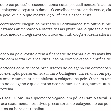
do o corpo está crescendo: como esses procedimentos “machuca
r colágeno e reparar o dano. “O envelhecimento ainda existe, cla
 pele, que é o que mostra viço”, afirma a especialista.
recentemente chegou ao mercado o Bodybalance, um outro supl
 estamos aumentando a oferta dessas proteínas, o que faz difer
Mello, médica integrativa com foco em nutrologia e idealizadora 
icado na pele, existe e tem a finalidade de tornar a cútis mais fi
do com Maria Eduarda Pires, não há comprovação científica de 
e peptídeos considerados precursores do colágeno em dermocosm
por exemplo, possui em sua linha o
Collagene
, um sérum com pep
promete aumentar e estabilizar o colágeno na pele. O sérum ta
o do colágeno e que o corpo não produz. Por isso, aumentar a 
proteína.
do
Cacau Glow
, um suplemento vegano, em pó, da
Care Natural B
foca exatamente nos ativos precursores do colágeno no corpo –
lastos na hora de trabalhar.