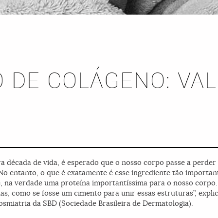
 DE COLÁGENO: VAL
eira década de vida, é esperado que o nosso corpo passe a perde
z. No entanto, o que é exatamente é esse ingrediente tão importa
é, na verdade uma proteína importantíssima para o nosso corpo. “
las, como se fosse um cimento para unir essas estruturas”, expli
miatria da SBD (Sociedade Brasileira de Dermatologia).