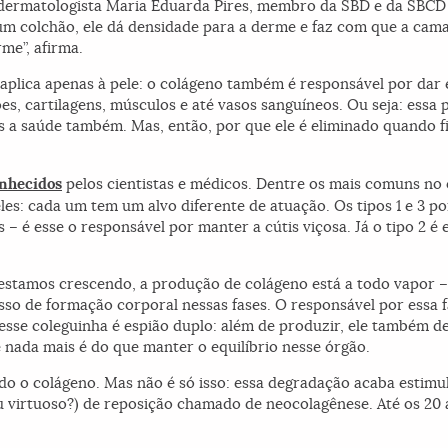
 dermatologista Maria Eduarda Pires, membro da SBD e da SBCD (
m colchão, ele dá densidade para a derme e faz com que a cama
rme”, afirma.
aplica apenas à pele: o colágeno também é responsável por dar e
es, cartilagens, músculos e até vasos sanguíneos. Ou seja: essa 
s a saúde também. Mas, então, por que ele é eliminado quando f
onhecidos
pelos cientistas e médicos. Dentre os mais comuns no c
les: cada um tem um alvo diferente de atuação. Os tipos 1 e 3 
 – é esse o responsável por manter a cútis viçosa. Já o tipo 2 
 estamos crescendo, a produção de colágeno está a todo vapor –a
sso de formação corporal nessas fases. O responsável por essa 
esse coleguinha é espião duplo: além de produzir, ele também 
nada mais é do que manter o equilíbrio nesse órgão.
ndo o colágeno. Mas não é só isso: essa degradação acaba estim
ou virtuoso?) de reposição chamado de neocolagênese. Até os 20