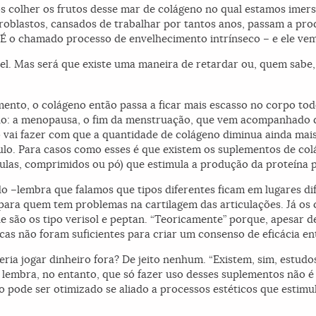
s colher os frutos desse mar de colágeno no qual estamos imers
fibroblastos, cansados de trabalhar por tantos anos, passam a p
É o chamado processo de envelhecimento intrínseco – e ele ve
vel. Mas será que existe uma maneira de retardar ou, quem sabe,
ento, o colágeno então passa a ficar mais escasso no corpo todo
rado: a menopausa, o fim da menstruação, que vem acompanhado 
 vai fazer com que a quantidade de colágeno diminua ainda mais
aulo. Para casos como esses é que existem os suplementos de co
sulas, comprimidos ou pó) que estimula a produção da proteína 
do –lembra que falamos que tipos diferentes ficam em lugares di
ara quem tem problemas na cartilagem das articulações. Já os
le são os tipo verisol e peptan. “Teoricamente” porque, apesar
icas não foram suficientes para criar um consenso de eficácia en
ria jogar dinheiro fora? De jeito nenhum. “Existem, sim, estud
a lembra, no entanto, que só fazer uso desses suplementos não 
so pode ser otimizado se aliado a processos estéticos que estim