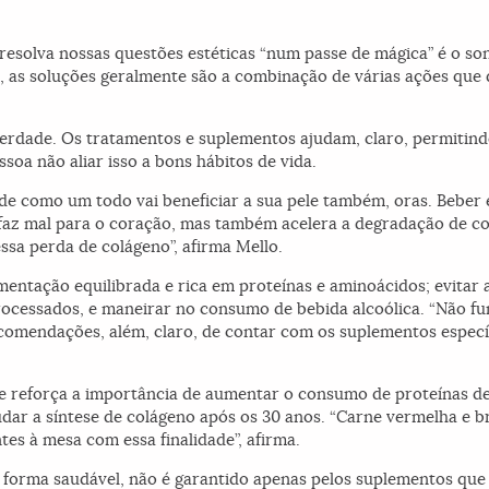
 resolva nossas questões estéticas “num passe de mágica” é o so
 as soluções geralmente são a combinação de várias ações que 
erdade. Os tratamentos e suplementos ajudam, claro, permitin
soa não aliar isso a bons hábitos de vida.
de como um todo vai beneficiar a sua pele também, oras. Beber
 faz mal para o coração, mas também acelera a degradação de c
ssa perda de colágeno”, afirma Mello.
mentação equilibrada e rica em proteínas e aminoácidos; evitar 
rocessados, e maneirar no consumo de bebida alcoólica. “Não fum
omendações, além, claro, de contar com os suplementos específi
 e reforça a importância de aumentar o consumo de proteínas de 
dar a síntese de colágeno após os 30 anos. “Carne vermelha e b
es à mesa com essa finalidade”, afirma.
 forma saudável, não é garantido apenas pelos suplementos que