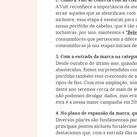
2. Como a Vult se conecta com as co
A Vult reconhece a importância da at
atrair aqueles que se identificam com
inclusive, essa etapa é essencial par
nosso portfólio de cabelos, que é tão
inclusivas, por isso, mantemos a
“Bele
consumidores que pertencem a difere
consumidoras já nas etapas iniciais de
3. Com a entrada da marca na categor
Desde outubro do último ano, quando
abastecidos, fomos surpreendidos com
portfólio também vem crescendo de a
tipos de fios. Com essa ampliação, s
deste ano teremos cerca de mais de 4
não podemos divulgar dados, mas evid
esta é a nossa maior campanha em 20
4. No plano de expansão da marca, qu
Diversos pilares são fundamentais pa
principais pontos incluem fortaleci
destacamos que, com a entrada das n