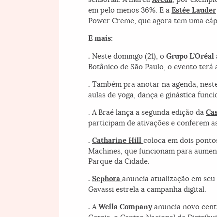
em pelo menos 36%. E a
Estée Lauder
Power Creme, que agora tem uma cáps
E mais:
.
Neste domingo (21), o
Grupo L’Oréal
Botânico de São Paulo, o evento terá 
.
Também pra anotar na agenda, neste
aulas de yoga, dança e ginástica funci
. A Braé lança a segunda edição da
Cas
participam de ativações e conferem a
.
Catharine Hill
coloca em dois ponto
Machines, que funcionam para aument
Parque da Cidade.
.
Sephora
anuncia atualização em seu 
Gavassi estrela a campanha digital.
.
A
Wella Company
anuncia novo centr