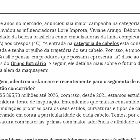
nte anos no mercado, anunciou sua maior campanha na categoria
nvidou as influenciadoras Lore Improta, Viviane Araújo, Débora
dade da beleza brasileira como embaixadoras da linha completa
1A) aos crespos (4C). “A entrada na
categoria de cabelos
está con
tada e tenha orgulho da trajetória do seu cabelo. Por isso, é im
Brasil e pensar em produtos que possam representá-la”, disse ao 
as do
Grupo Boticário
. A seguir, ele detalha mais sobre o futuro
ra além da maquiagem:
gem, adentrou o skincare e recentemente para o segmento de c
 tão concorrido?
$ 895,73 milhões até 2026, com isso, desde 2021, estamos estud
umidora, fonte de inspiração. Entendemos que muitas consumido
rmulações próprias para os seus estilos, curvaturas e tipos de
levando em conta a particularidade de cada cabelo. Temos, por
atura com matérias-primas com maior aderência e afinidade a e