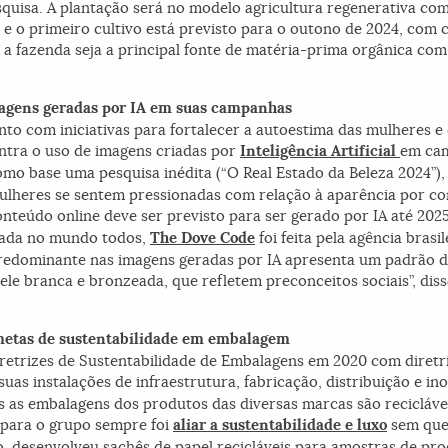
uisa. A plantação será no modelo agricultura regenerativa com
 o primeiro cultivo está previsto para o outono de 2024, com c
 a fazenda seja a principal fonte de matéria-prima orgânica co
magens geradas por IA em suas campanhas
o com iniciativas para fortalecer a autoestima das mulheres e 
ontra o uso de imagens criadas por
Inteligência Artificial
em cam
omo base uma pesquisa inédita (“O Real Estado da Beleza 2024”),
mulheres se sentem pressionadas com relação à aparência por co
nteúdo online deve ser previsto para ser gerado por IA até 202
lada no mundo todos,
The Dove Code
foi feita pela agência brasi
predominante nas imagens geradas por IA apresenta um padrão 
ele branca e bronzeada, que refletem preconceitos sociais”, di
 metas de sustentabilidade em embalagem
retrizes de Sustentabilidade de Embalagens em 2020 com diretri
uas instalações de infraestrutura, fabricação, distribuição e i
as embalagens dos produtos das diversas marcas são recicláveis,
o para o grupo sempre foi
aliar a sustentabilidade e luxo
sem que 
o, desenvolveu sachês de papel recicláveis para amostras de pro