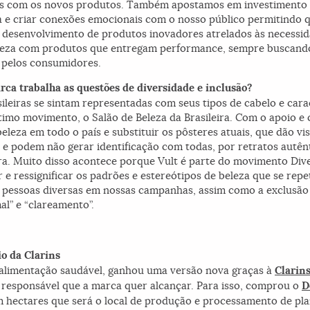
s com os novos produtos. Também apostamos em investimento
e criar conexões emocionais com o nosso público permitindo q
 desenvolvimento de produtos inovadores atrelados às necessid
leza com produtos que entregam performance, sempre buscando 
 pelos consumidores.
rca trabalha as questões de diversidade e inclusão?
eiras se sintam representadas com seus tipos de cabelo e carac
timo movimento, o Salão de Beleza da Brasileira. Com o apoio e
leza em todo o país e substituir os pôsteres atuais, que dão vis
as e podem não gerar identificação com todas, por retratos autê
ura. Muito disso acontece porque Vult é parte do movimento Dive
e ressignificar os padrões e estereótipos de beleza que se repe
de pessoas diversas em nossas campanhas, assim como a exclusão
l” e “clareamento”.
io da Clarins
 alimentação saudável, ganhou uma versão nova graças à
Clarin
 responsável que a marca quer alcançar. Para isso, comprou o
D
 hectares que será o local de produção e processamento de pl