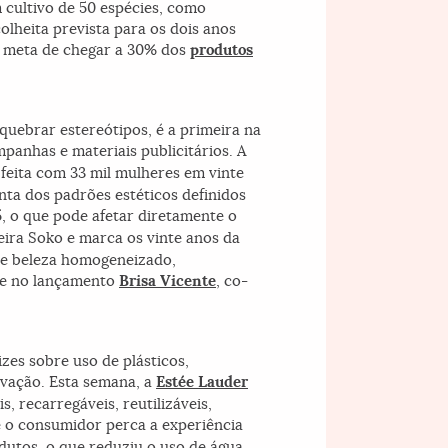
 cultivo de 50 espécies, como
olheita prevista para os dois anos
m meta de chegar a 30% dos
produtos
quebrar estereótipos, é a primeira na
panhas e materiais publicitários. A
 feita com 33 mil mulheres em vinte
nta dos padrões estéticos definidos
5, o que pode afetar diretamente o
leira Soko e marca os vinte anos da
de beleza homogeneizado,
sse no lançamento
Brisa Vicente
, co-
zes sobre uso de plásticos,
novação. Esta semana, a
Estée Lauder
 recarregáveis, reutilizáveis,
o consumidor perca a experiência
dutos, o que reduziu o uso de água