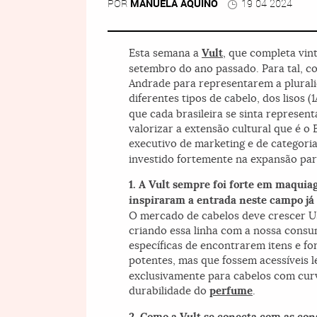
POR
MANUELA AQUINO
19 04 2024
Esta semana a
Vult
, que completa vi
setembro do ano passado. Para tal, co
Andrade para representarem a plurali
diferentes tipos de cabelo, dos lisos (
que cada brasileira se sinta represen
valorizar a extensão cultural que é o 
executivo de marketing e de categori
investido fortemente na expansão pa
1. A Vult sempre foi forte em maquia
inspiraram a entrada neste campo já
O mercado de cabelos deve crescer US
criando essa linha com a nossa cons
específicas de encontrarem itens e fo
potentes, mas que fossem acessíveis 
exclusivamente para cabelos com curv
durabilidade do
perfume
.