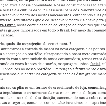
nsumidoras, tanto para desenvolvimento como para feedback?
enção ativa à nossa comunidade. Nossas consumidoras são altam
 a beleza e a cultura da Vult é essencial para nós. Valorizamos 
a o desenvolvimento dos nossos lançamentos, entendendo suas plu
 diverso. Acreditamos que o co-desenvolvimento é a chave para p
za Livre”
, nossa comunidade de co-criação de produtos que con
ntes grupos minorizados em todo o Brasil. Por meio da comunid
 criação.
ia, quais são as projeções de crescimento?
 anunciamos a entrada da marca na nova categoria e os pontos
 a aceitação do portfólio, ultrapassando a nossa meta estima
cordo com a necessidade da nossa consumidora, temos cerca de
omando as cinco frentes de atuação, maquiagem, unhas,
facial
, c
00 produtos no nosso portfólio. Em relação a faturamento e inv
enciamos que entrar na categoria de cabelos é um grande marc
24.
ais são os pilares em termos de crescimento de loja, comunic
ra impulsionar o crescimento da marca em termos de lojas, com
mento da nossa rede de distribuição, aumentando nossa cobertu
ovas categorias, contamos com um alto investimos em experim