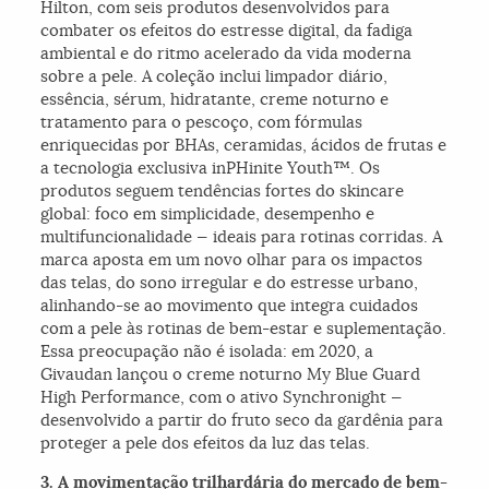
Hilton, com seis produtos desenvolvidos para
combater os efeitos do estresse digital, da fadiga
ambiental e do ritmo acelerado da vida moderna
sobre a pele. A coleção inclui limpador diário,
essência, sérum, hidratante, creme noturno e
tratamento para o pescoço, com fórmulas
enriquecidas por BHAs, ceramidas, ácidos de frutas e
a tecnologia exclusiva
inPHinite Youth™
. Os
produtos seguem tendências fortes do skincare
global: foco em simplicidade, desempenho e
multifuncionalidade — ideais para rotinas corridas. A
marca aposta em um novo olhar para os impactos
das telas, do sono irregular e do estresse urbano,
alinhando-se ao movimento que integra cuidados
com a pele às rotinas de bem-estar e suplementação.
Essa preocupação não é isolada: em 2020, a
Givaudan lançou o creme noturno
My Blue Guard
High Performance
, com o ativo Synchronight —
desenvolvido a partir do fruto seco da gardênia para
proteger a pele dos efeitos da luz das telas.
3. A movimentação trilhardária do mercado de bem-