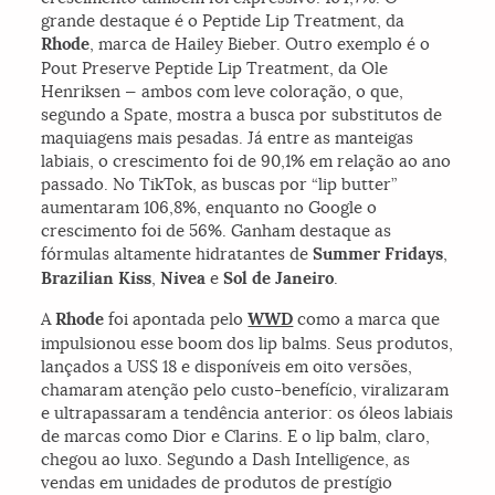
grande destaque é o
Peptide Lip Treatment
, da
Rhode
, marca de Hailey Bieber. Outro exemplo é o
Pout Preserve Peptide Lip Treatment
, da Ole
Henriksen — ambos com leve coloração, o que,
segundo a Spate, mostra a busca por substitutos de
maquiagens mais pesadas. Já entre as manteigas
labiais, o crescimento foi de 90,1% em relação ao ano
passado. No TikTok, as buscas por “lip butter”
aumentaram 106,8%, enquanto no Google o
crescimento foi de 56%. Ganham destaque as
fórmulas altamente hidratantes de
Summer Fridays
,
Brazilian Kiss
,
Nivea
e
Sol de Janeiro
.
A
Rhode
foi apontada pelo
WWD
como a marca que
impulsionou esse boom dos lip balms. Seus produtos,
lançados a US$ 18 e disponíveis em oito versões,
chamaram atenção pelo custo-benefício, viralizaram
e ultrapassaram a tendência anterior: os óleos labiais
de marcas como Dior e Clarins. E o lip balm, claro,
chegou ao luxo. Segundo a Dash Intelligence, as
vendas em unidades de produtos de prestígio