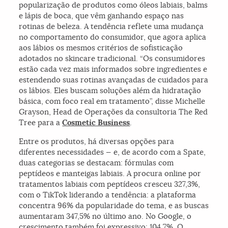
popularização de produtos como óleos labiais, balms
e lápis de boca, que vêm ganhando espaço nas
rotinas de beleza. A tendência reflete uma mudança
no comportamento do consumidor, que agora aplica
aos lábios os mesmos critérios de sofisticação
adotados no skincare tradicional. “Os consumidores
estão cada vez mais informados sobre ingredientes e
estendendo suas rotinas avançadas de cuidados para
os lábios. Eles buscam soluções além da hidratação
básica, com foco real em tratamento”, disse Michelle
Grayson, Head de Operações da consultoria The Red
Tree para a
Cosmetic Business
.
Entre os produtos, há diversas opções para
diferentes necessidades — e, de acordo com a Spate,
duas categorias se destacam: fórmulas com
peptídeos e manteigas labiais. A procura online por
tratamentos labiais com peptídeos cresceu 327,3%,
com o TikTok liderando a tendência: a plataforma
concentra 96% da popularidade do tema, e as buscas
aumentaram 347,5% no último ano. No Google, o
crescimento também foi expressivo: 104,7%. O