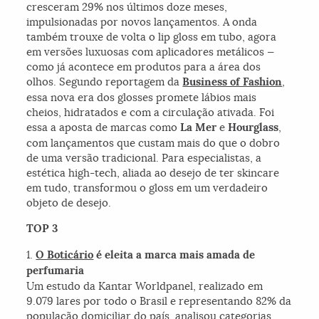
cresceram 29% nos últimos doze meses,
impulsionadas por novos lançamentos. A onda
também trouxe de volta o lip gloss em tubo, agora
em versões luxuosas com aplicadores metálicos —
como já acontece em produtos para a área dos
olhos. Segundo reportagem da
Business of Fashion
,
essa nova era dos glosses promete lábios mais
cheios, hidratados e com a circulação ativada. Foi
essa a aposta de marcas como
La Mer
e
Hourglass
,
com lançamentos que custam mais do que o dobro
de uma versão tradicional. Para especialistas, a
estética high-tech, aliada ao desejo de ter skincare
em tudo, transformou o gloss em um verdadeiro
objeto de desejo.
TOP 3
1.
O Boticário
é eleita a marca mais amada de
perfumaria
Um estudo da Kantar Worldpanel, realizado em
9.079 lares por todo o Brasil e representando 82% da
população domiciliar do país, analisou categorias