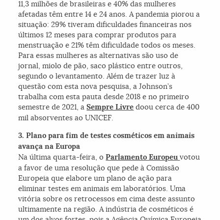
11,3 milhões de brasileiras e 40% das mulheres
afetadas têm entre 14 e 24 anos. A pandemia piorou a
situação: 29% tiveram dificuldades financeiras nos
últimos 12 meses para comprar produtos para
menstruação e 21% têm dificuldade todos os meses.
Para essas mulheres as alternativas são uso de
jornal, miolo de pão, saco plástico entre outros,
segundo o levantamento. Além de trazer luz à
questão com esta nova pesquisa, a Johnson’s
trabalha com esta pauta desde 2018 e no primeiro
semestre de 2021, a
Sempre Livre
doou cerca de 400
mil absorventes ao UNICEF.
3. Plano para fim de testes cosméticos em animais
avança na Europa
Na última quarta-feira, o
Parlamento Europeu
votou
a favor de uma resolução que pede à Comissão
Europeia que elabore um plano de ação para
eliminar testes em animais em laboratórios. Uma
vitória sobre os retrocessos em cima deste assunto
ultimamente na região. A indústria de cosméticos é
um dos alvos fortes, pois a Agência Química Europeia