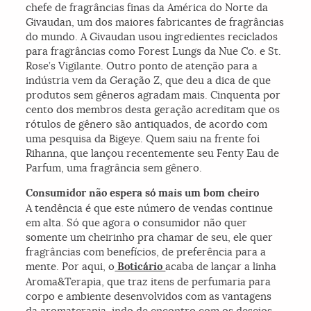
chefe de fragrâncias finas da América do Norte da
Givaudan, um dos maiores fabricantes de fragrâncias
do mundo. A Givaudan usou ingredientes reciclados
para fragrâncias como Forest Lungs da Nue Co. e St.
Rose’s Vigilante. Outro ponto de atenção para a
indústria vem da Geração Z, que deu a dica de que
produtos sem gêneros agradam mais. Cinquenta por
cento dos membros desta geração acreditam que os
rótulos de gênero são antiquados, de acordo com
uma pesquisa da Bigeye. Quem saiu na frente foi
Rihanna, que lançou recentemente seu Fenty Eau de
Parfum, uma fragrância sem gênero.
Consumidor não espera só mais um bom cheiro
A tendência é que este número de vendas continue
em alta. Só que agora o consumidor não quer
somente um cheirinho pra chamar de seu, ele quer
fragrâncias com benefícios, de preferência para a
mente. Por aqui, o
Boticário
acaba de lançar a linha
Aroma&Terapia, que traz itens de perfumaria para
corpo e ambiente desenvolvidos com as vantagens
da aromaterapia, indo de encontro com os desejos