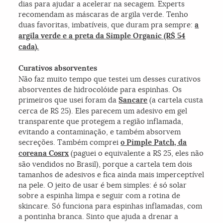
dias para ajudar a acelerar na secagem. Experts
recomendam as máscaras de argila verde. Tenho
duas favoritas, imbatíveis, que duram pra sempre:
a
argila verde e a preta da Simple Organic (R$ 54
cada).
Curativos absorventes
Não faz muito tempo que testei um desses curativos
absorventes de hidrocolóide para espinhas. Os
primeiros que usei foram da
Sancare
(a cartela custa
cerca de R$ 25). Eles parecem um adesivo em gel
transparente que protegem a região inflamada,
evitando a contaminação, e também absorvem
secreções. Também comprei
o Pimple Patch, da
coreana Cosrx
(paguei o equivalente a R$ 25, eles não
são vendidos no Brasil), porque a cartela tem dois
tamanhos de adesivos e fica ainda mais imperceptível
na pele. O jeito de usar é bem simples: é só solar
sobre a espinha limpa e seguir com a rotina de
skincare. Só funciona para espinhas inflamadas, com
a pontinha branca. Sinto que ajuda a drenar a