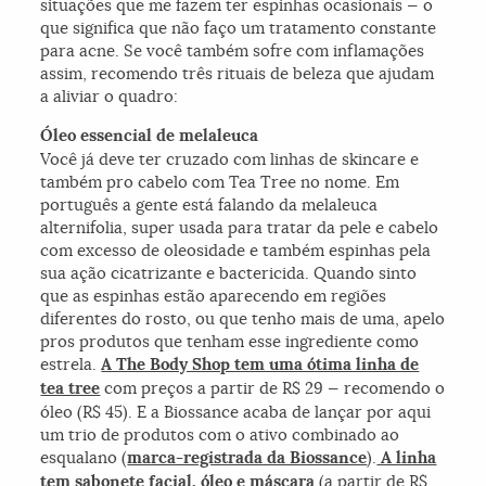
situações que me fazem ter espinhas ocasionais — o
que significa que não faço um tratamento constante
para acne. Se você também sofre com inflamações
assim, recomendo três rituais de beleza que ajudam
a aliviar o quadro:
Óleo essencial de melaleuca
Você já deve ter cruzado com linhas de skincare e
também pro cabelo com Tea Tree no nome. Em
português a gente está falando da melaleuca
alternifolia, super usada para tratar da pele e cabelo
com excesso de oleosidade e também espinhas pela
sua ação cicatrizante e bactericida. Quando sinto
que as espinhas estão aparecendo em regiões
diferentes do rosto, ou que tenho mais de uma, apelo
pros produtos que tenham esse ingrediente como
estrela.
A The Body Shop tem uma ótima linha de
tea tree
com preços a partir de R$ 29 — recomendo o
óleo (R$ 45). E a Biossance acaba de lançar por aqui
um trio de produtos com o ativo combinado ao
esqualano (
marca-registrada da Biossance
).
A linha
tem sabonete facial, óleo e máscara
(a partir de R$