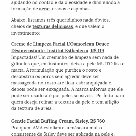
ajudando no controle da oleosidade e diminuindo a
formação de
acne
, cravos e espinhas.
Abaixo, listamos três queridinhos nada óbvios,
cheios de
texturas deliciosas
, e que valem o
investimento:
Creme de Limpeza Facial L’Osmoclean Douce
Désincrustante, Institut Esthederm, R$ 119
Impactadas! Um creminho de limpeza sem nada de
grânulos que, em instantes, deixa a pele MUITO lisa e
macia. A formulação que purifica o rosto e
desobstrui os poros sem agredir deve ser
massageada no rosto até ficar esbranquiçada e,
depois pode ser enxaguada. A marca informa que ele
pode ser usado até por peles sensíveis. Perfeito para
quem deseja refinar a textura da pele e tem aflição
da textura de areia.
Gentle Facial Buffing Cream, Sisley, R$ 760
Pra quem AMA esfoliante: a máscara muito
consistente de Sisley deve ser aplicada na pele e,