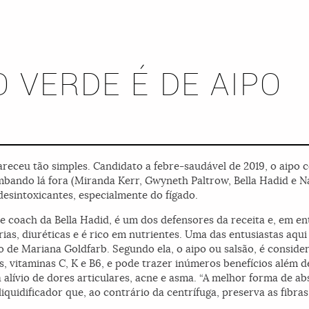
 VERDE É DE AIPO
receu tão simples. Candidato a febre-saudável de 2019, o aipo 
mbando lá fora (Miranda Kerr, Gwyneth Paltrow, Bella Hadid e 
desintoxicantes, especialmente do fígado.
tyle coach da Bella Hadid, é um dos defensores da receita e, em en
as, diuréticas e é rico em nutrientes. Uma das entusiastas aqui 
ão de Mariana Goldfarb. Segundo ela, o aipo ou salsão, é consid
, vitaminas C, K e B6, e pode trazer inúmeros benefícios além d
lívio de dores articulares, acne e asma. “A melhor forma de ab
quidificador que, ao contrário da centrífuga, preserva as fibras d