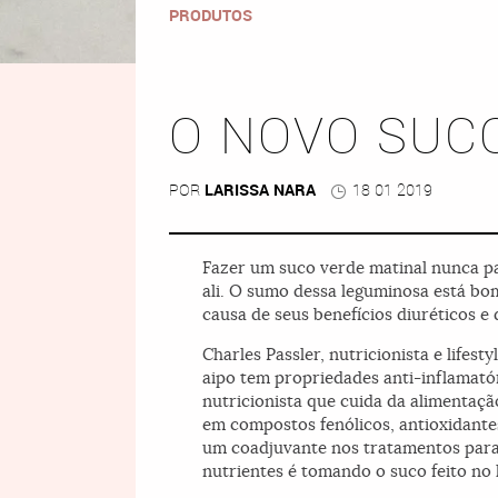
PRODUTOS
O NOVO SUCO
POR
LARISSA NARA
18 01 2019
Fazer um suco verde matinal nunca pa
ali. O sumo dessa leguminosa está bo
causa de seus benefícios diuréticos e 
Charles Passler, nutricionista e lifes
aipo tem propriedades anti-inflamatóri
nutricionista que cuida da alimentaç
em compostos fenólicos, antioxidantes
um coadjuvante nos tratamentos para a
nutrientes é tomando o suco feito no li