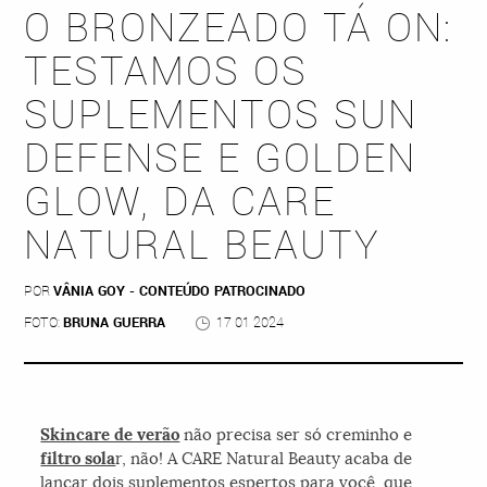
O BRONZEADO TÁ ON:
TESTAMOS OS
SUPLEMENTOS SUN
DEFENSE E GOLDEN
GLOW, DA CARE
NATURAL BEAUTY
POR
VÂNIA GOY - CONTEÚDO PATROCINADO
FOTO:
BRUNA GUERRA
17 01 2024
Skincare de verão
não precisa ser só creminho e
filtro sola
r, não! A CARE Natural Beauty acaba de
lançar dois suplementos espertos para você, que