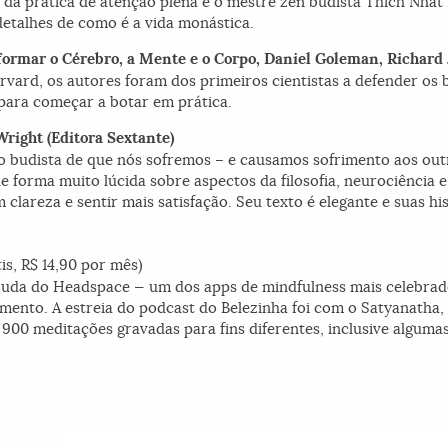
a prática de atenção plena é o mestre zen budista Thich Nhat 
etalhes de como é a vida monástica.
formar o Cérebro, a Mente e o
Corpo
, Daniel Goleman, Richard 
vard, os autores foram dos primeiros cientistas a defender os 
 para começar a botar em prática.
Wright (Editora Sextante)
pio budista de que nós sofremos – e causamos sofrimento aos o
e forma muito lúcida sobre aspectos da filosofia, neurociência 
areza e sentir mais satisfação. Seu texto é elegante e suas hi
tis, R$ 14,90 por mês)
ajuda do Headspace — um dos apps de mindfulness mais celebra
mento. A estreia do podcast do Belezinha foi com o Satyanatha,
e 900 meditações gravadas para fins diferentes, inclusive algum