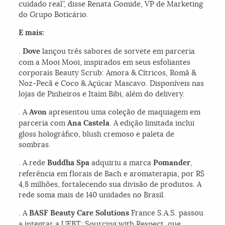
cuidado real”, disse Renata Gomide, VP de Marketing
do Grupo Boticário.
E mais:
.
Dove
lançou três sabores de sorvete em parceria
com a Mooi Mooi, inspirados em seus esfoliantes
corporais Beauty Scrub: Amora & Cítricos, Romã &
Noz-Pecã e Coco & Açúcar Mascavo. Disponíveis nas
lojas de Pinheiros e Itaim Bibi, além do delivery.
. A
Avon
apresentou uma coleção de maquiagem em
parceria com
Ana Castela
. A edição limitada inclui
gloss holográfico, blush cremoso e paleta de
sombras.
. A rede
Buddha Spa
adquiriu a marca
Pomander
,
referência em florais de Bach e aromaterapia, por R$
4,8 milhões, fortalecendo sua divisão de produtos. A
rede soma mais de 140 unidades no Brasil.
. A
BASF Beauty Care Solutions
France S.A.S. passou
a integrar a UEBT: Sourcing with Respect, que