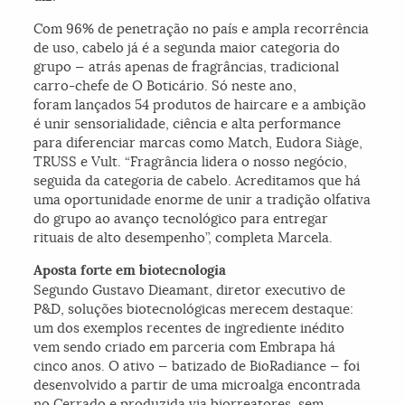
Com 96% de penetração no país e ampla recorrência
de uso, cabelo já é a segunda maior categoria do
grupo — atrás apenas de fragrâncias, tradicional
carro-chefe de O Boticário. Só neste ano,
foram lançados 54 produtos de haircare e a ambição
é unir sensorialidade, ciência e alta performance
para diferenciar marcas como Match, Eudora Siàge,
TRUSS e Vult. “Fragrância lidera o nosso negócio,
seguida da categoria de cabelo. Acreditamos que há
uma oportunidade enorme de unir a tradição olfativa
do grupo ao avanço tecnológico para entregar
rituais de alto desempenho”, completa Marcela.
Aposta forte em biotecnologia
Segundo Gustavo Dieamant, diretor executivo de
P&D, soluções biotecnológicas merecem destaque:
um dos exemplos recentes de ingrediente inédito
vem sendo criado em parceria com Embrapa há
cinco anos. O ativo — batizado de BioRadiance — foi
desenvolvido a partir de uma microalga encontrada
no Cerrado e produzida via biorreatores, sem