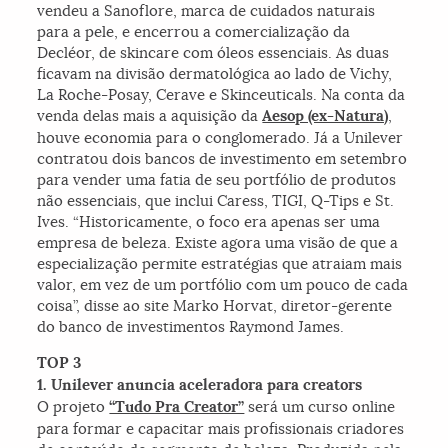
vendeu a Sanoflore, marca de cuidados naturais
para a pele, e encerrou a comercialização da
Decléor, de skincare com óleos essenciais. As duas
ficavam na divisão dermatológica ao lado de Vichy,
La Roche-Posay, Cerave e Skinceuticals. Na conta da
venda delas mais a aquisição da
Aesop (ex-Natura)
,
houve economia para o conglomerado. Já a Unilever
contratou dois bancos de investimento em setembro
para vender uma fatia de seu portfólio de produtos
não essenciais, que inclui Caress, TIGI, Q-Tips e St.
Ives. “Historicamente, o foco era apenas ser uma
empresa de beleza. Existe agora uma visão de que a
especialização permite estratégias que atraiam mais
valor, em vez de um portfólio com um pouco de cada
coisa”, disse ao site Marko Horvat, diretor-gerente
do banco de investimentos Raymond James.
TOP 3
1. Unilever anuncia aceleradora para creators
O projeto
“Tudo Pra Creator”
será um curso online
para formar e capacitar mais profissionais criadores