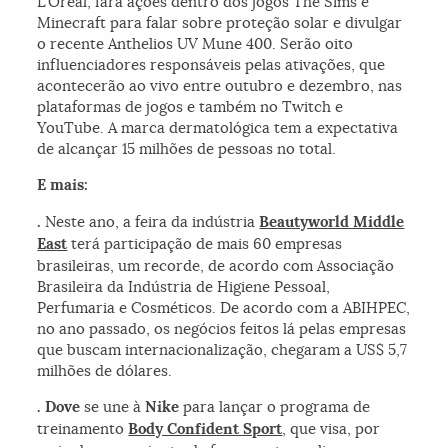
L’Oréal, fará ações dentro dos jogos The Sims e
Minecraft para falar sobre proteção solar e divulgar
o recente Anthelios UV Mune 400. Serão oito
influenciadores responsáveis pelas ativações, que
acontecerão ao vivo entre outubro e dezembro, nas
plataformas de jogos e também no Twitch e
YouTube. A marca dermatológica tem a expectativa
de alcançar 15 milhões de pessoas no total.
E mais:
.
Neste ano, a feira da indústria
Beautyworld Middle
East
terá participação de mais 60 empresas
brasileiras, um recorde, de acordo com Associação
Brasileira da Indústria de Higiene Pessoal,
Perfumaria e Cosméticos. De acordo com a ABIHPEC,
no ano passado, os negócios feitos lá pelas empresas
que buscam internacionalização, chegaram a US$ 5,7
milhões de dólares.
. Dove
se une à
Nike
para lançar o programa de
treinamento
Body Confident Sport
, que visa, por