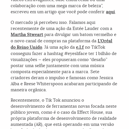
colaboração com uma mega marca de beleza”,
escreveu em um artigo que você pode conferir
aqui
.
O mercado já percebeu isso. Falamos aqui
recentemente de uma ação da Estée Lauder com a
Martha Stweart
para divulgar um batom vermelho e
o novo canal de compras na plataforma da
L’Oréal
do Reino Unido
. Já uma ação da
e.l.f
no TikTok
conseguiu fazer a hashtag #eyesliface ter 1 bilhão de
visualizações — eles propuseram como “desafio”
postar uma selfie juntamente com uma música
composta especialmente para a marca. Sete
criadores deram o impulso e famosas como Jessica
Alba e Reese Whiterspoon acabaram participando de
maneira orgânica.
Recentemente, o Tik Tok anunciou o
desenvolvimento de ferramentas novas focada neste
público jovem, como é o caso da Effect House, sua
própria plataforma de desenvolvimento de realidade
aumentada (AR), que está operando em uma versão