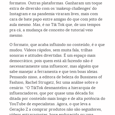
formatos. Outras plataformas. Ganharam um toque
extra de diversão com os ‘makeup challenges’ do
Instagram e na pandemia viraram lives, mais com
cara de bate papo entre amigas do que com jeito de
aula mesmo. Mas, é no Tik Tok que, de uns tempos
pra cá, a mudança de conceito de tutorial veio
mesmo.
O formato, que acaba influindo no conteúdo, é o que
mudou. Vídeos rápidos, sem muita fala, trilhas
sonoras e atitudes divertidas. É um espaço mais
democrático, pois quem está ali fazendo não é
necessariamente uma influencer, mas alguém que
sabe manejar a ferramenta e que tem boas ideias.
Pensando nisso, a editora de beleza do Bussiness of
Fashion, Rachel Strugatz, fez uma análise sobre o
cenário. “O TikTok desmantelou a hierarquia de
influenciadores, que por quase uma década foi
ditada por conteúdo mais longo e de alta potência do
YouTube de especialistas. Agora, o que leva a
Geração Z a comprar produtos não são seguidores,
vídeos extravagantes, base endurecida ou uma