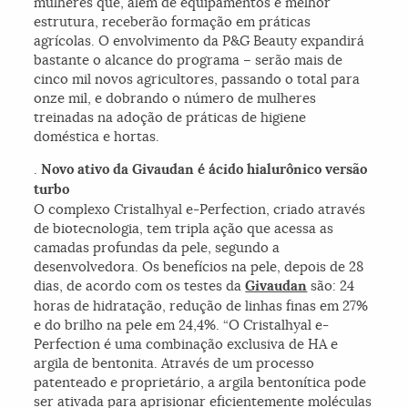
mulheres que, além de equipamentos e melhor
estrutura, receberão formação em práticas
agrícolas. O envolvimento da P&G Beauty expandirá
bastante o alcance do programa – serão mais de
cinco mil novos agricultores, passando o total para
onze mil, e dobrando o número de mulheres
treinadas na adoção de práticas de higiene
doméstica e hortas.
.
Novo ativo da Givaudan é ácido hialurônico versão
turbo
O complexo Cristalhyal e-Perfection, criado através
de biotecnologia, tem tripla ação que acessa as
camadas profundas da pele, segundo a
desenvolvedora. Os benefícios na pele, depois de 28
dias, de acordo com os testes da
Givaudan
são: 24
horas de hidratação, redução de linhas finas em 27%
e do brilho na pele em 24,4%. “O Cristalhyal e-
Perfection é uma combinação exclusiva de HA e
argila de bentonita. Através de um processo
patenteado e proprietário, a argila bentonítica pode
ser ativada para aprisionar eficientemente moléculas