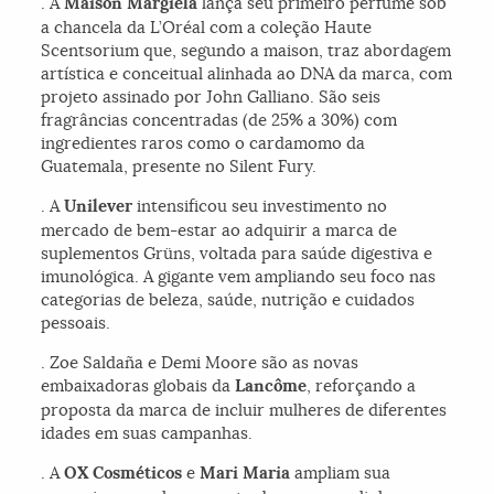
. A
Maison Margiela
lança seu primeiro perfume sob
a chancela da L’Oréal com a coleção Haute
Scentsorium que, segundo a maison, traz abordagem
artística e conceitual alinhada ao DNA da marca, com
projeto assinado por John Galliano. São seis
fragrâncias concentradas (de 25% a 30%) com
ingredientes raros como o cardamomo da
Guatemala, presente no Silent Fury.
. A
Unilever
intensificou seu investimento no
mercado de bem-estar ao adquirir a marca de
suplementos Grüns, voltada para saúde digestiva e
imunológica. A gigante vem ampliando seu foco nas
categorias de beleza, saúde, nutrição e cuidados
pessoais.
. Zoe Saldaña e Demi Moore são as novas
embaixadoras globais da
Lancôme
, reforçando a
proposta da marca de incluir mulheres de diferentes
idades em suas campanhas.
. A
OX Cosméticos
e
Mari Maria
ampliam sua