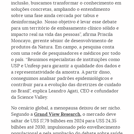
inclusão, buscamos transformar o conhecimento em
soluções concretas, ampliando o entendimento
sobre uma fase ainda cercada por tabus e
desinformação. Nosso objetivo é levar esse debate
para um território de embasamento clínico sólido e
impacto real na vida das pessoas”, afirma Priscila
Moncayo, gerente sênior de desenvolvimento de
produtos da Natura. Em campo, a pesquisa conta
com uma rede de pesquisadores e médicos por todo
o país. “Reunimos especialistas de instituições como
USP e Unifesp para garantir a qualidade dos dados e
a representatividade da amostra. A partir disso,
conseguimos analisar padrões epidemiológicos e
contribuir para a evolução das diretrizes de cuidado
no Brasil”, explica Leandro Agati, CEO e cofundador
da Science Valley.
No cenário global, a menopausa deixou de ser nicho.
Segundo a
Grand View Research,
o mercado deve
saltar de US$ 17,79 bilhões em 2024 para US$ 24,35
bilhões até 2030, impulsionado pelo envelhecimento
populacional e pela ampliação do debate sobre saúde