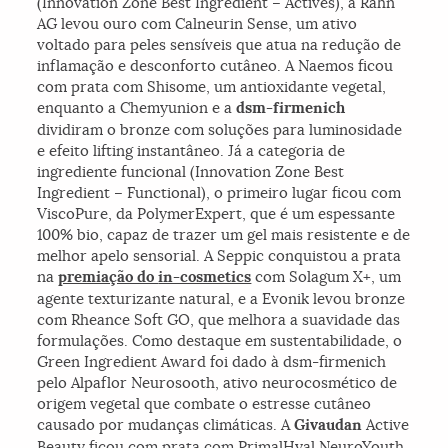
(Innovation Zone Best Ingredient – Actives), a Rahn
AG levou ouro com Calneurin Sense, um ativo
voltado para peles sensíveis que atua na redução de
inflamação e desconforto cutâneo. A Naemos ficou
com prata com Shisome, um antioxidante vegetal,
enquanto a Chemyunion e a
dsm-firmenich
dividiram o bronze com soluções para luminosidade
e efeito lifting instantâneo. Já a categoria de
ingrediente funcional (Innovation Zone Best
Ingredient – Functional), o primeiro lugar ficou com
ViscoPure, da PolymerExpert, que é um espessante
100% bio, capaz de trazer um gel mais resistente e de
melhor apelo sensorial. A Seppic conquistou a prata
na
premiação do
in-cosmetics
com Solagum X+, um
agente texturizante natural, e a Evonik levou bronze
com Rheance Soft GO, que melhora a suavidade das
formulações. Como destaque em sustentabilidade, o
Green Ingredient Award foi dado à dsm-firmenich
pelo Alpaflor Neurosooth, ativo neurocosmético de
origem vegetal que combate o estresse cutâneo
causado por mudanças climáticas. A
Givaudan
Active
Beauty ficou com prata com PrimalHyal NeuroYouth,