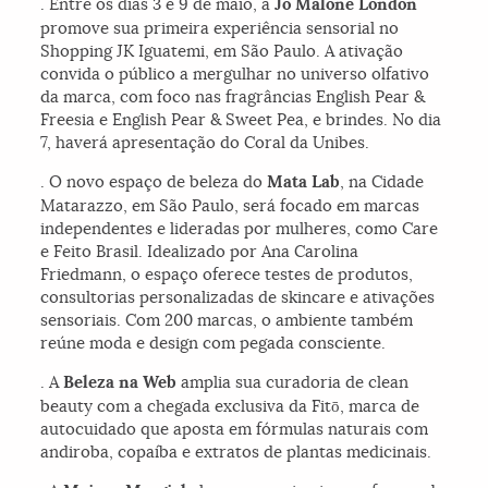
. Entre os dias 3 e 9 de maio, a
Jo Malone London
promove sua primeira experiência sensorial no
Shopping JK Iguatemi, em São Paulo. A ativação
convida o público a mergulhar no universo olfativo
da marca, com foco nas fragrâncias English Pear &
Freesia e English Pear & Sweet Pea, e brindes. No dia
7, haverá apresentação do Coral da Unibes.
. O novo espaço de beleza do
Mata Lab
, na Cidade
Matarazzo, em São Paulo, será focado em marcas
independentes e lideradas por mulheres, como Care
e Feito Brasil. Idealizado por Ana Carolina
Friedmann, o espaço oferece testes de produtos,
consultorias personalizadas de skincare e ativações
sensoriais. Com 200 marcas, o ambiente também
reúne moda e design com pegada consciente.
. A
Beleza na Web
amplia sua curadoria de clean
beauty com a chegada exclusiva da Fitō, marca de
autocuidado que aposta em fórmulas naturais com
andiroba, copaíba e extratos de plantas medicinais.