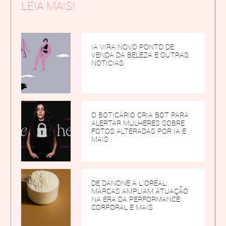
LEIA MAIS!
IA VIRA NOVO PONTO DE
VENDA DA BELEZA E OUTRAS
NOTÍCIAS
O BOTICÁRIO CRIA BOT PARA
ALERTAR MULHERES SOBRE
FOTOS ALTERADAS POR IA E
MAIS
DE DANONE A L’ORÉAL:
MARCAS AMPLIAM ATUAÇÃO
NA ERA DA PERFORMANCE
CORPORAL E MAIS