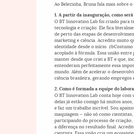
Ao Belezinha, Bruna fala mais sobre o 
1. A partir da inauguração, como será
O BT Innovation Lab foi criado para 
tecnologia e criação. Ele fica literal
de perto das etapas de desenvolvimen
marketing e ciência. Acredito muito q
identidade desde o início. zbCostumo
acoplado à fórmula. Essa união entre 
manter desde que criei a BT e que, in
entenderam perfeitamente essa import
mundo. Além de acelerar o desenvolv
ciência brasileira, gerando empregos 
2. Como é formada a equipe do laborat
O BT Innovation Lab conta hoje com u
delas já estão comigo há muitos anos
e faz um trabalho incrível. Sou apaix
maquiagem — não só como cientistas,
participando do processo de criação,
a diferença no resultado final. Acre
cientista. Essa visão cria um ecossis