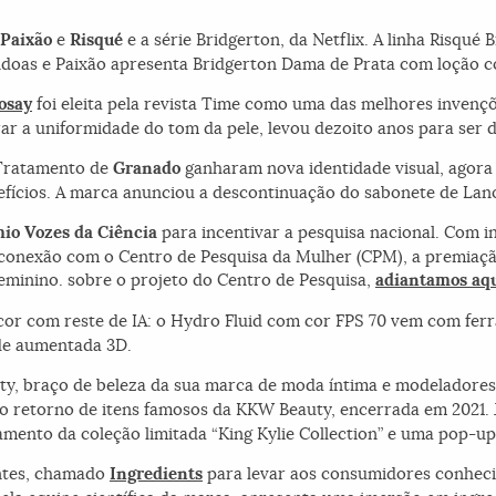
Paixão
e
Risqué
e a série Bridgerton, da Netflix. A linha Risqu
oas e Paixão apresenta Bridgerton Dama de Prata com loção co
osay
foi eleita pela revista Time como uma das melhores invençõ
ar a uniformidade do tom da pele, levou dezoito anos para ser 
 Tratamento de
Granado
ganharam nova identidade visual, agora
nefícios. A marca anunciou a descontinuação do sabonete de La
io Vozes da Ciência
para incentivar a pesquisa nacional. Com in
conexão com o Centro de Pesquisa da Mulher (CPM), a premiaç
minino. sobre o projeto do Centro de Pesquisa,
adiantamos aqu
cor com reste de IA: o Hydro Fluid com cor FPS 70 vem com fer
ade aumentada 3D.
y, braço de beleza da sua marca de moda íntima e modeladores.
o retorno de itens famosos da KKW Beauty, encerrada em 2021.
çamento da coleção limitada “King Kylie Collection” e uma pop-
entes, chamado
Ingredients
para levar aos consumidores conheci