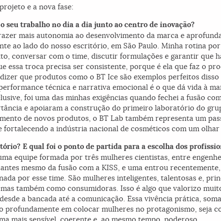
projeto e a nova fase:
 o seu trabalho no dia a dia junto ao centro de inovação?
trazer mais autonomia ao desenvolvimento da marca e aprofunda
mente ao lado do nosso escritório, em São Paulo. Minha rotina por
to, conversar com o time, discutir formulações e garantir que 
ue essa troca precisa ser consistente, porque é ela que faz o p
 dizer que produtos como o BT Ice são exemplos perfeitos disso
performance técnica e narrativa emocional é o que dá vida à ma
clusive, foi uma das minhas exigências quando fechei a fusão co
ância e apoiaram a construção do primeiro laboratório do grup
imento de novos produtos, o BT Lab também representa um pass
e fortalecendo a indústria nacional de cosméticos com um olhar 
ório? E qual foi o ponto de partida para a escolha dos profissi
ma equipe formada por três mulheres cientistas, entre engenhe
, antes mesmo da fusão com a KISS, e uma entrou recentemente,
onada por esse time. São mulheres inteligentes, talentosas e, pr
 mas também como consumidoras. Isso é algo que valorizo muito
 desde a bancada até a comunicação. Essa vivência prática, som
dito profundamente em colocar mulheres no protagonismo, seja c
tema mais sensível, coerente e, ao mesmo tempo, poderoso.