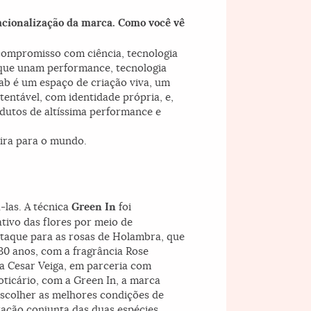
nacionalização da marca. Como você vê
compromisso com ciência, tecnologia
s que unam performance, tecnologia
Lab é um espaço de criação viva, um
entável, com identidade própria, e,
odutos de altíssima performance e
eira para o mundo.
las. A técnica
Green In
foi
tivo das flores por meio de
staque para as rosas de Holambra, que
 30 anos, com a fragrância Rose
ta Cesar Veiga, em parceria com
ticário, com a Green In, a marca
escolher as melhores condições de
ração conjunta das duas espécies