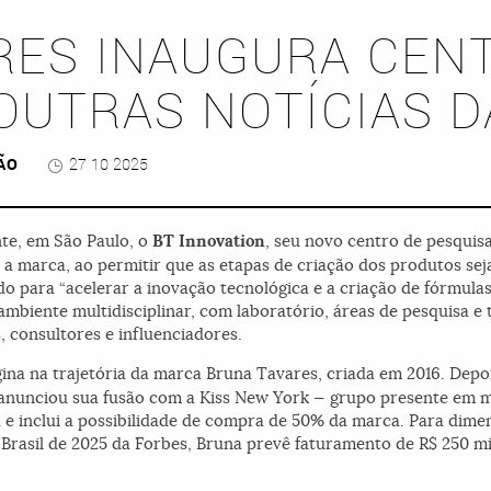
RES INAUGURA CEN
 OUTRAS NOTÍCIAS 
ÃO
27 10 2025
te, em São Paulo, o
BT Innovation
, seu novo centro de pesquis
a marca, ao permitir que as etapas de criação dos produtos sej
do para “acelerar a inovação tecnológica e a criação de fórmulas
 ambiente multidisciplinar, com laboratório, áreas de pesquisa 
, consultores e influenciadores.
a na trajetória da marca Bruna Tavares, criada em 2016. Depo
anunciou sua fusão com a Kiss New York — grupo presente em ma
a e inclui a possibilidade de compra de 50% da marca. Para dim
 Brasil de 2025 da Forbes, Bruna prevê faturamento de R$ 250 m