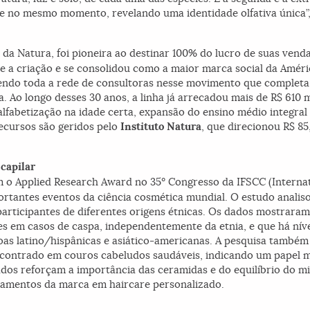
 e no mesmo momento, revelando uma identidade olfativa única”,
, da Natura, foi pioneira ao destinar 100% do lucro de suas vend
e a criação e se consolidou como a maior marca social da Amér
vendo toda a rede de consultoras nesse movimento que completa 
a. Ao longo desses 30 anos, a linha já arrecadou mais de R$ 610 
alfabetização na idade certa, expansão do ensino médio integral
recursos são geridos pelo
Instituto Natura
, que direcionou R$ 8
 capilar
o Applied Research Award no 35º Congresso da IFSCC (Internati
rtantes eventos da ciência cosmética mundial. O estudo anali
participantes de diferentes origens étnicas. Os dados mostraram
s em casos de caspa, independentemente da etnia, e que há nívei
oas latino/hispânicas e asiático-americanas. A pesquisa també
encontrado em couros cabeludos saudáveis, indicando um papel m
hados reforçam a importância das ceramidas e do equilíbrio do 
çamentos da marca em haircare personalizado.