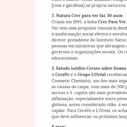
[rosa e gardênia] na própria natureza
2. Natura Crer para ver faz 30 anos
Criada em 1995, a linha
Crer Para Ver
Ver tem uma proposta visionária desd
transformação social efetiva e envol
diretor-presidente do Instituto Natur
pessoas em iniciativas que abrangem 
governos e organizações sociais. Os 
educacionais.
3. Estudo inédito Cerave sobre bioma
A
CeraVe
e o
Grupo L’Oréal
receberam 
Cosmetic Chemists), um dos mais impo
as causas da caspa, com mais de 200 
aureus
e
S. capitis
são mais prevalente
inflamação, especialmente entre pess
globosa
, antes considerado vilão, é 
capilar. Para CeraVe e L’Oréal, os ac
que deve influenciar os próximos lan
E mais: