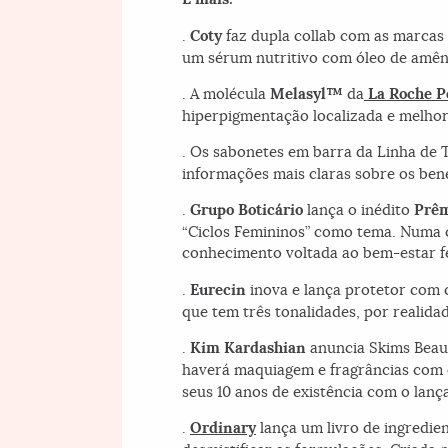
.
Coty
faz dupla collab com as marcas
um sérum nutritivo com óleo de amênd
. A molécula
Melasyl™
da
La Roche P
hiperpigmentação localizada e melhor
. Os sabonetes em barra da Linha de
informações mais claras sobre os be
.
Grupo Boticário
lança o inédito
Prêm
“Ciclos Femininos” como tema. Numa 
conhecimento voltada ao bem-estar fe
.
Eurecin
inova e lança protetor com 
que tem três tonalidades, por realid
.
Kim Kardashian
anuncia Skims Beaut
haverá maquiagem e fragrâncias com 
seus 10 anos de existência com o lan
.
Ordinary
lança um livro de ingredi