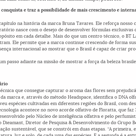
 conquista e traz a possibilidade de mais crescimento e inter
pítulo na história da marca Bruna Tavares. Ele reforça nosso 
boratório nasce com o desejo de desenvolver fórmulas exclusiva
ropósito em cada detalhe. Mais do que um centro técnico, o BT 
tram. Ele permite que a marca continue crescendo de forma sust
ença internacional ao mostrar que o Brasil é capaz de criar pr
um passo adiante na missão de mostrar a força da beleza brasil
ário
cnica que consegue capturar o aroma das flores sem prejudicá-
da marca e, através do método Headspace, identifica o DNA olfa
veu espécies cultivadas em diferentes regiões do Brasil, com de
tecnologia acontece no novo acorde olfativo de Floratta, que faz
senvolvido pelo Núcleo de inteligência olfativa e pelo perfumis
 Dieamant, Diretor de Pesquisa & Desenvolvimento do Grupo Bo
ção sustentável, que se constrói em duas etapas. “A primeira, 
tura, luz e solo, de cada uma das espécies. E a segunda é a ext