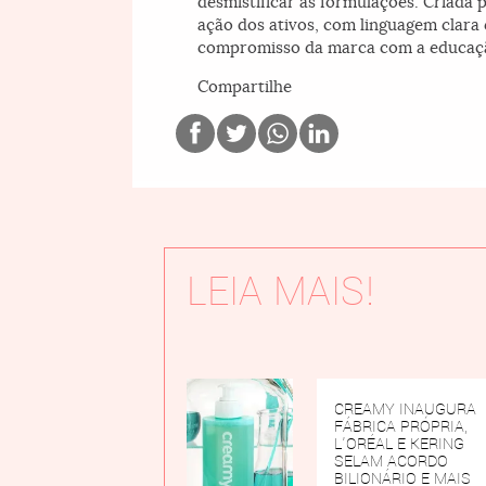
desmistificar as formulações. Criada 
ação dos ativos, com linguagem clara 
compromisso da marca com a educaçã
Compartilhe
LEIA MAIS!
CREAMY INAUGURA
FÁBRICA PRÓPRIA,
L’ORÉAL E KERING
SELAM ACORDO
BILIONÁRIO E MAIS