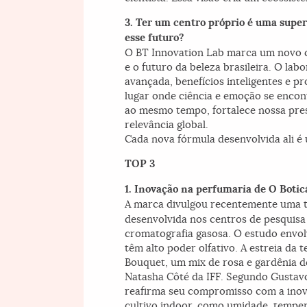
3. Ter um centro próprio é uma super
esse futuro?
O BT Innovation Lab marca um novo ca
e o futuro da beleza brasileira. O la
avançada, benefícios inteligentes e p
lugar onde ciência e emoção se encon
ao mesmo tempo, fortalece nossa pres
relevância global.
Cada nova fórmula desenvolvida ali é 
TOP 3
1. Inovação na perfumaria de O Botic
A marca divulgou recentemente uma té
desenvolvida nos centros de pesquisa 
cromatografia gasosa. O estudo envol
têm alto poder olfativo. A estreia da 
Bouquet, um mix de rosa e gardênia de
Natasha Côté da IFF. Segundo Gustavo
reafirma seu compromisso com a inova
cultivo indoor, como umidade, tempera